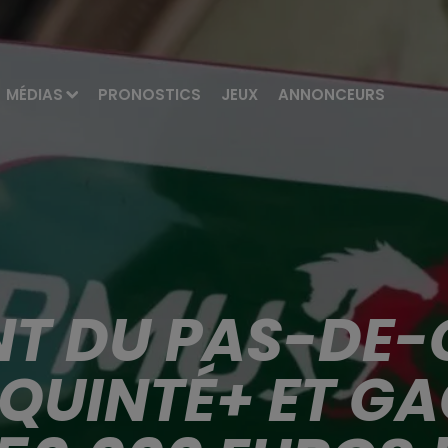
MÉDIAS
PRONOSTICS
JEUX
ANNONCEURS
T DU PAS-DE-
 QUINTÉ+ ET GA