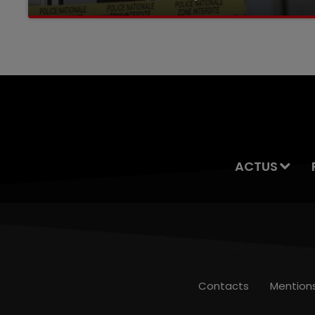
Selon les premiers éléments, le logement
servait à des prostituées
ACTUS
Contacts
Mention