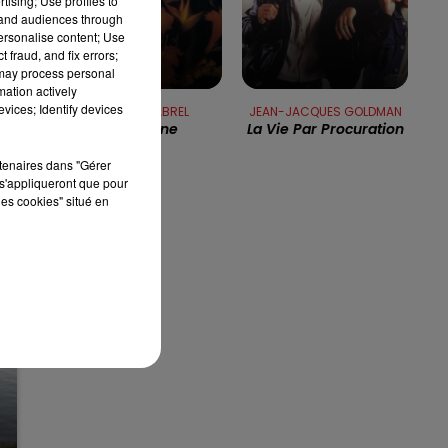
tising; Use profiles to
tand audiences through
n
personalise content; Use
13h00 - 16h00
 fraud, and fix errors;
LES APRÈS-MIDI QUI CHANTENT
 may process personal
mation actively
vices; Identify devices
FRANCIS CABREL
JEAN-JACQUES GOLDMAN
Sarbacane
La Vie Par Procuration
rtenaires dans "Gérer
s'appliqueront que pour
les cookies" situé en