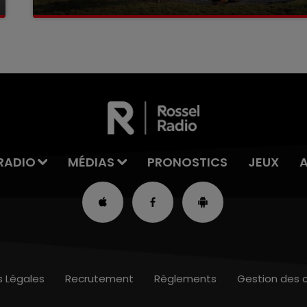
La victime a coulé à pic
RADIO
MÉDIAS
PRONOSTICS
JEUX
s Légales
Recrutement
Règlements
Gestion des 