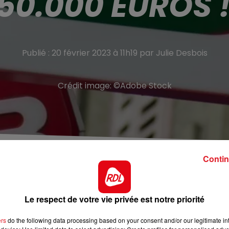
150.000 EUROS 
Publié : 20 février 2023 à 11h19 par Julie Desbois
Crédit image:
©Adobe Stock
Contin
e département.
d
Pas-de-Calais Actu
,
un habitant du Pas-de-Calais a
Le respect de votre vie privée est notre priorité
e 157.500 euros au Quinté+
ce mercredi 15 février. Le
Loos, près de Lille.
ers
do the following data processing based on your consent and/or our legitimate int