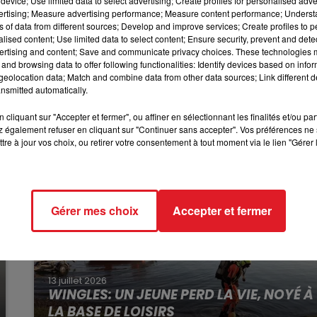
device; Use limited data to select advertising; Create profiles for personalised adver
l a gagné une somme supérieure à 100 000 euros au
vertising; Measure advertising performance; Measure content performance; Unders
e jouer qu’une seule fois par jour »,
explique PMU dans u
ns of data from different sources; Develop and improve services; Create profiles to 
12h00 - 13h00
alised content; Use limited data to select content; Ensure security, prevent and detect
RDL & VOUS
ertising and content; Save and communicate privacy choices. These technologies
and browsing data to offer following functionalities: Identify devices based on infor
 département. On en comptait quatre en 2022.
eolocation data; Match and combine data from other data sources; Link different de
nsmitted automatically.
cliquant sur "Accepter et fermer", ou affiner en sélectionnant les finalités et/ou pa
 également refuser en cliquant sur "Continuer sans accepter". Vos préférences ne 
tre à jour vos choix, ou retirer votre consentement à tout moment via le lien "Gérer 
Gérer mes choix
Accepter et fermer
13 juillet 2026
WINGLES: UN JEUNE PERD LA VIE, NOYÉ À
LA BASE DE LOISIRS