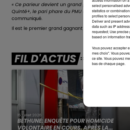
access information on a 
« Ce parieur devient un grand gagnant PMU car i
select personalised ad
Quinté+, le pari phare du PMU qu’il n’est possible d
statistics or combinatio
7h00 - 10h00
profiles to select person
communiqué.
DEBOUT C'EST L'HEURE
Deliver and present adv
data such as IP address 
Il est le premier grand gagnant de l’année dans le
requested; Use precise g
based on information tra
Vous pouvez accepter en 
mes choix". Vous pouvez
FIL D'ACTUS
ce site. Vous pouvez met
bas de chaque page.
15 juillet 2026
BÉTHUNE: ENQUÊTE POUR HOMICIDE
VOLONTAIRE EN COURS, APRÈS LA...