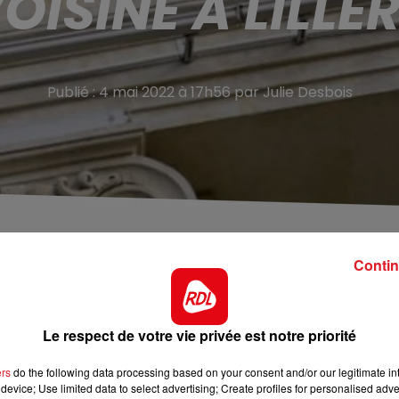
OISINE À LILLE
Publié : 4 mai 2022 à 17h56 par Julie Desbois
emboursement de 70 euros, prêtés quelques mois plus
Contin
ct après trois jours de procès.
Un homme a été
Le respect de votre vie privée est notre priorité
oisine à Lillers
. Le drame remonte au 16 mars 2019.
assé 3 ans en prison pour avoir poignardé de plusieurs
ers
do the following data processing based on your consent and/or our legitimate int
Cette dernière lui avait simplement demandé de lui
device; Use limited data to select advertising; Create profiles for personalised adver