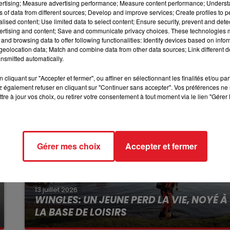
vertising; Measure advertising performance; Measure content performance; Unders
16h00 - 19h00
ns of data from different sources; Develop and improve services; Create profiles to 
LE JUKEBOX RDL
alised content; Use limited data to select content; Ensure security, prevent and detect
a victime. Le parquet avait initialement requis 20 ans de
ertising and content; Save and communicate privacy choices. These technologies
and browsing data to offer following functionalities: Identify devices based on infor
eolocation data; Match and combine data from other data sources; Link different de
nsmitted automatically.
cliquant sur "Accepter et fermer", ou affiner en sélectionnant les finalités et/ou pa
 également refuser en cliquant sur "Continuer sans accepter". Vos préférences ne 
tre à jour vos choix, ou retirer votre consentement à tout moment via le lien "Gérer 
Gérer mes choix
Accepter et fermer
13 juillet 2026
WINGLES: UN JEUNE PERD LA VIE, NOYÉ À
LA BASE DE LOISIRS
La victime a coulé à pic