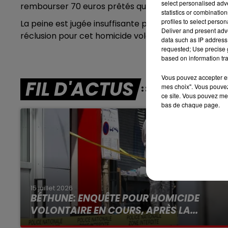
select personalised ad
rembourser 70 euros prêtés quelques mois plus tôt.
13h00 - 16h00
statistics or combinatio
LES APRÈS-MIDI QUI CHANTENT
profiles to select person
La peine est jugée insuffisante pour les proches de l
Deliver and present adv
réclusion pour cet homicide volontaire.
data such as IP address 
requested; Use precise g
based on information tra
Vous pouvez accepter en 
FIL D'ACTUS
mes choix". Vous pouvez
ce site. Vous pouvez met
bas de chaque page.
15 juillet 2026
BÉTHUNE: ENQUÊTE POUR HOMICIDE
VOLONTAIRE EN COURS, APRÈS LA...
Selon les premiers éléments, le logement