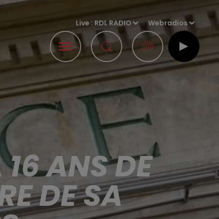
Live :
RDL RADIO
Webradios
16 ANS DE
RE DE SA