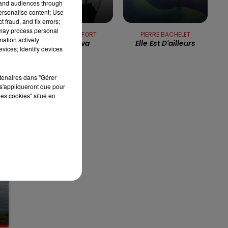
tand audiences through
7h00 - 10h00
personalise content; Use
DEBOUT C'EST L'HEURE
 fraud, and fix errors;
 may process personal
ALAIN CHAMFORT
PIERRE BACHELET
mation actively
Manureva
Elle Est D'ailleurs
vices; Identify devices
rtenaires dans "Gérer
s'appliqueront que pour
les cookies" situé en