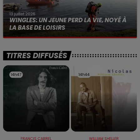
13 juillet 2026
WINGLES: UN JEUNE PERD LA VIE, NOYÉ À
LA BASE DE LOISIRS
La victime a coulé à pic
TITRES DIFFUSÉS
14h47
14h47
14h44
14h44
FRANCIS CABREL
WILLIAM SHELLER