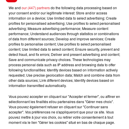
We and
our (447) partners
do the following data processing based on
your consent and/or our legitimate interest: Store and/or access
information on a device; Use limited data to select advertising; Create
profiles for personalised advertising; Use profiles to select personalised
advertising; Measure advertising performance; Measure content
Le couple était en cours de séparation mais vivait
performance; Understand audiences through statistics or combinations
toujours sous le même toit. Le climat était devenu
of data from different sources; Develop and improve services; Create
profiles to personalise content; Use profiles to select personalised
particulièrement tendu et même menaçant. Dans
content; Use limited data to select content; Ensure security, prevent and
l’après-midi du drame, la fille de Martine a reçu de sa
detect fraud, and fix errors; Deliver and present advertising and content;
mère un message inquiétant :
Save and communicate privacy choices. These technologies may
« Il veut me tuer, il a
process personal data such as IP address and browsing data to offer
une arme »
. Elle a aussitôt alerté la gendarmerie. Il
following functionalities: Identify devices based on information actively
était déjà malheureusement trop tard à l’arrivée des
requested; Use precise geolocation data; Match and combine data from
militaires. La victime a été retrouvée criblée de balles.
other data sources; Link different devices; Identify devices based on
information transmitted automatically.
Une enquête a été ouverte pour « homicide par
Vous pouvez accepter en cliquant sur "Accepter et fermer", ou affiner en
conjoint » et confiée à la brigade de recherches de la
sélectionnant les finalités et/ou partenaires dans "Gérer mes choix".
compagnie de Calais-Boulogne-sur-Mer.
Vous pouvez également refuser en cliquant sur "Continuer sans
accepter". Vos préférences ne s'appliqueront que pour ce site. Vous
pouvez mettre à jour vos choix, ou retirer votre consentement à tout
moment via le lien "Gérer les cookies" situé en bas de chaque page.