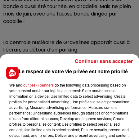
bande a aussi été tournée, en citadelle. Mais ne plein
mois de juin, avec une fausse bande dirigée par
cacaille !
La centrale nucléaire de Gravelines apparaît aussi à
l’écran, au détour d’un parking.
Continuer sans accepter
De nombreux habitants du territoire ont participé au
Le respect de votre vie privée est notre priorité
tournage en tant que figurants, à montreuil,
notamment pour une grande scène de liesse place
We and
our (447) partners
do the following data processing based on
your consent and/or our legitimate interest: Store and/or access
Gambetta, et aussi à Dunkerque.
information on a device; Use limited data to select advertising; Create
profiles for personalised advertising; Use profiles to select personalised
advertising; Measure advertising performance; Measure content
performance; Understand audiences through statistics or combinations
of data from different sources; Develop and improve services; Create
profiles to personalise content; Use profiles to select personalised
content; Use limited data to select content; Ensure security, prevent and
detect fraud, and fix errors; Deliver and present advertising and content;