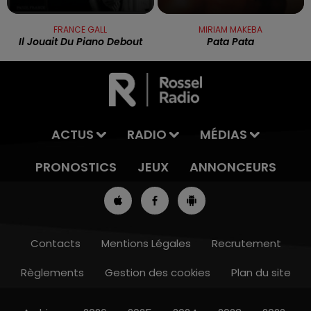
FRANCE GALL
MIRIAM MAKEBA
Il Jouait Du Piano Debout
Pata Pata
ACTUS
RADIO
MÉDIAS
PRONOSTICS
JEUX
ANNONCEURS
Contacts
Mentions Légales
Recrutement
Règlements
Gestion des cookies
Plan du site
13h00 - 16h00
LES APRÈS-MIDI QUI CHANTENT