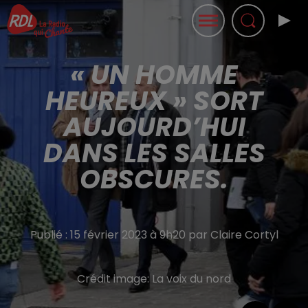
« UN HOMME
HEUREUX » SORT
AUJOURD’HUI
DANS LES SALLES
OBSCURES.
Publié : 15 février 2023 à 9h20 par Claire Cortyl
Crédit image:
La voix du nord