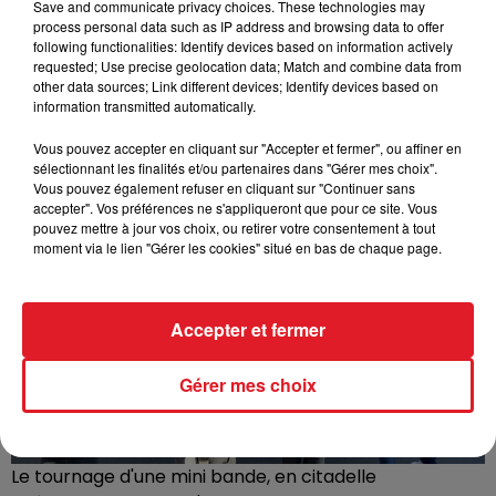
Save and communicate privacy choices. These technologies may
process personal data such as IP address and browsing data to offer
following functionalities: Identify devices based on information actively
requested; Use precise geolocation data; Match and combine data from
other data sources; Link different devices; Identify devices based on
information transmitted automatically.
Vous pouvez accepter en cliquant sur "Accepter et fermer", ou affiner en
Dans le local des Corsaires Dunkerquois
sélectionnant les finalités et/ou partenaires dans "Gérer mes choix".
Vous pouvez également refuser en cliquant sur "Continuer sans
accepter". Vos préférences ne s'appliqueront que pour ce site. Vous
pouvez mettre à jour vos choix, ou retirer votre consentement à tout
moment via le lien "Gérer les cookies" situé en bas de chaque page.
Accepter et fermer
Gérer mes choix
Le tournage d'une mini bande, en citadelle