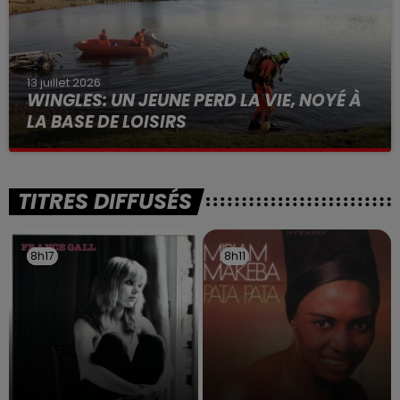
13 juillet 2026
WINGLES: UN JEUNE PERD LA VIE, NOYÉ À
LA BASE DE LOISIRS
La victime a coulé à pic
TITRES DIFFUSÉS
8h17
8h17
8h11
8h11