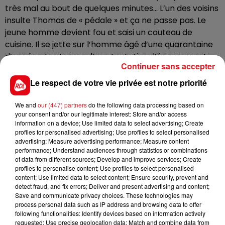
très mal au bout de quelques minutes… L’un des voisins
insulte Thomas de « pédale » et ça ne passe pas. Le
jeune homme devient fou et saisi un couteau de
cuisine. Il se jette sur l’homme âgé d’une quarantaine
d’années. Les traces d’une tentative d’égorgement
Continuer sans accepter
seront relevées chez la victime d’après la police.
Le respect de votre vie privée est notre priorité
Déjà condamné plusieurs fois pour des agressions et
des cambriolages, l’accusé âgé de 27 ans aujourd’hui,
We and
our (447) partners
do the following data processing based on
a reconnu les faits. Il est jugé à partir de ce mercredi
your consent and/or our legitimate interest: Store and/or access
par la Cour d’Assises du Nord. Il encourt la réclusion
information on a device; Use limited data to select advertising; Create
profiles for personalised advertising; Use profiles to select personalised
criminelle à perpétuité, soit 30 ans de prison. Le
advertising; Measure advertising performance; Measure content
verdict est attendu lundi prochain.
performance; Understand audiences through statistics or combinations
of data from different sources; Develop and improve services; Create
profiles to personalise content; Use profiles to select personalised
content; Use limited data to select content; Ensure security, prevent and
detect fraud, and fix errors; Deliver and present advertising and content;
Save and communicate privacy choices. These technologies may
FIL D'ACTUS
process personal data such as IP address and browsing data to offer
following functionalities: Identify devices based on information actively
requested; Use precise geolocation data; Match and combine data from