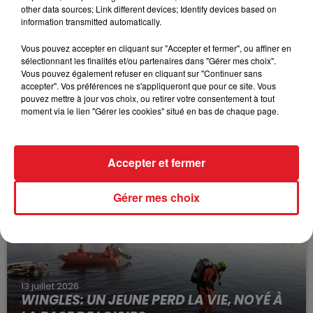
other data sources; Link different devices; Identify devices based on
information transmitted automatically.
Vous pouvez accepter en cliquant sur "Accepter et fermer", ou affiner en
sélectionnant les finalités et/ou partenaires dans "Gérer mes choix".
Vous pouvez également refuser en cliquant sur "Continuer sans
accepter". Vos préférences ne s'appliqueront que pour ce site. Vous
pouvez mettre à jour vos choix, ou retirer votre consentement à tout
15 juillet 2026
moment via le lien "Gérer les cookies" situé en bas de chaque page.
BÉTHUNE: ENQUÊTE POUR HOMICIDE
VOLONTAIRE EN COURS, APRÈS LA...
Selon les premiers éléments, le logement servait
Accepter et fermer
à des prostituées
Gérer mes choix
13 juillet 2026
WINGLES: UN JEUNE PERD LA VIE, NOYÉ À