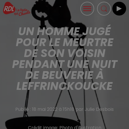
UN HOMME JUGÉ
POUR LE MEURTRE
DE SON VOISIN
PENDANT UNE NUIT
DE BEUVERIE À
LEFFRINCKOUCKE
Publié : 18 mai 2022 à 15h18 par Julie Desbois
Crédit image:
Photo d'illustration