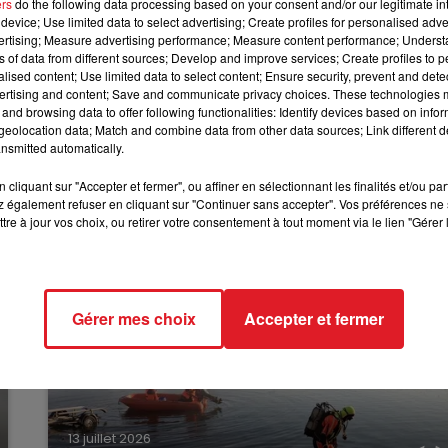
ers
do the following data processing based on your consent and/or our legitimate int
 mobilisés.
device; Use limited data to select advertising; Create profiles for personalised adver
7h00 - 10h00
vertising; Measure advertising performance; Measure content performance; Unders
ure maritime de la Manche et de la Mer du Nord a annoncé
DEBOUT C'EST L'HEURE
ns of data from different sources; Develop and improve services; Create profiles to 
alised content; Use limited data to select content; Ensure security, prevent and detect
ertising and content; Save and communicate privacy choices. These technologies
and browsing data to offer following functionalities: Identify devices based on infor
eolocation data; Match and combine data from other data sources; Link different de
nsmitted automatically.
cliquant sur "Accepter et fermer", ou affiner en sélectionnant les finalités et/ou pa
 également refuser en cliquant sur "Continuer sans accepter". Vos préférences ne 
tre à jour vos choix, ou retirer votre consentement à tout moment via le lien "Gérer 
Gérer mes choix
Accepter et fermer
13 juillet 2026