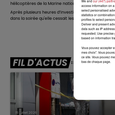
We and
our (447) partn
hélicoptères de la Marine nationale et Belge ont été
access information on a 
16h00 - 19h00
select personalised ad
Après plusieurs heures d’investigations, la Préfect
LE JUKEBOX RDL
statistics or combinatio
dans la soirée qu'elle cessait les recherches.
profiles to select person
Deliver and present adv
data such as IP address 
requested; Use precise g
based on information tra
Vous pouvez accepter en 
mes choix". Vous pouvez
ce site. Vous pouvez met
FIL D'ACTUS
bas de chaque page.
15 juillet 2026