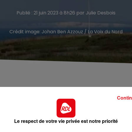
Publié : 21 juin 2023 à 8h26 par Julie Desbois
Crédit image:
Johan Ben Azzouz / La Voix du Nord
opérations de secours ont été menées ce mardi 20 juin
Contin
Cap Gris Nez.
ersée de la Manche. Il était suivi par un bateau
Le respect de votre vie privée est notre priorité
rs ont été déployés. Plusieurs bateaux, et deux