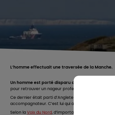
L’homme effectuait une traversée de la Manche.
Un homme est porté disparu dans la Manche.
Des 
pour retrouver un nageur professionnel au large du 
Ce dernier était parti d’Angleterre et tentait la trav
accompagnateur. C’est lui qui a donné l’alerte.
Selon la
Voix du Nord
, d’importants moyens de secou