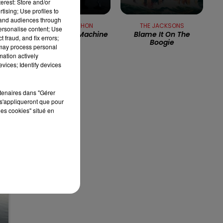
erest: Store and/or
tising; Use profiles to
12h00 - 13h00
tand audiences through
RDL & VOUS
ALAIN SOUCHON
THE JACKSONS
personalise content; Use
L'amour À La Machine
Blame It On The
 fraud, and fix errors;
Boogie
 may process personal
mation actively
vices; Identify devices
rtenaires dans "Gérer
s'appliqueront que pour
les cookies" situé en