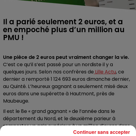
Il a parié seulement 2 euros, et a
en empoché plus d’un million au
PMU !
Une pièce de 2 euros peut vraiment changer la vie.
C’est ce qu’il s’est passé pour un nordiste il y a
quelques jours. Selon nos confrères de
Lille Actu
, ce
dernier a remporté 1 124 693
euros dimanche dernier,
au Quinté. L’heureux gagnant a seulement misé deux
euros dans une supérette à Hautmont, près de
Maubeuge.
Il est le 8e « grand gagnant » de l’année dans le
département du Nord, et le deuxième parieur à
remporter un gain supérieur à un million d’euros dans
Continuer sans accepter
les Hauts-de-France et en France, cette année.