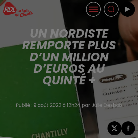
UN NORDISTE
REMPORTE PLUS
D’UN MILLION
D’EUROS AU
QUINTÉ +
Publié : 9 août 2022 à 12h24 par Julie Desbois