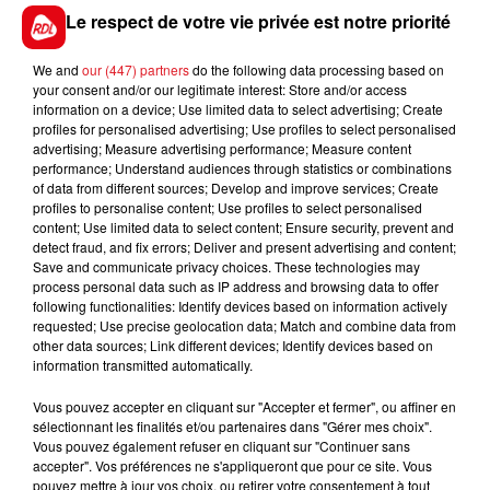
Le respect de votre vie privée est notre priorité
We and
our (447) partners
do the following data processing based on
your consent and/or our legitimate interest: Store and/or access
information on a device; Use limited data to select advertising; Create
FIL D'ACTUS
profiles for personalised advertising; Use profiles to select personalised
advertising; Measure advertising performance; Measure content
performance; Understand audiences through statistics or combinations
of data from different sources; Develop and improve services; Create
profiles to personalise content; Use profiles to select personalised
content; Use limited data to select content; Ensure security, prevent and
detect fraud, and fix errors; Deliver and present advertising and content;
Save and communicate privacy choices. These technologies may
process personal data such as IP address and browsing data to offer
following functionalities: Identify devices based on information actively
requested; Use precise geolocation data; Match and combine data from
other data sources; Link different devices; Identify devices based on
15 juillet 2026
BÉTHUNE: ENQUÊTE POUR HOMICIDE
information transmitted automatically.
VOLONTAIRE EN COURS, APRÈS LA...
Vous pouvez accepter en cliquant sur "Accepter et fermer", ou affiner en
Selon les premiers éléments, le logement servait
sélectionnant les finalités et/ou partenaires dans "Gérer mes choix".
à des prostituées
Vous pouvez également refuser en cliquant sur "Continuer sans
accepter". Vos préférences ne s'appliqueront que pour ce site. Vous
pouvez mettre à jour vos choix, ou retirer votre consentement à tout