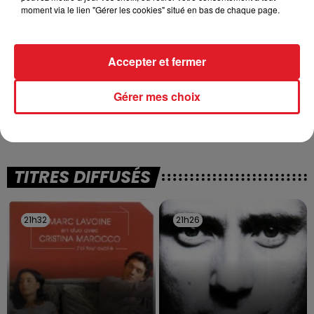
moment via le lien "Gérer les cookies" situé en bas de chaque page.
Accepter et fermer
13 juillet 2026
WINGLES: UN JEUNE PERD LA VIE, NOYÉ À
Gérer mes choix
LA BASE DE LOISIRS
La victime a coulé à pic
TITRES DIFFUSÉS
21h32
21h32
21h26
21h26