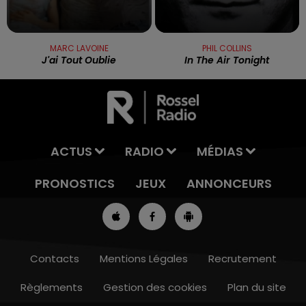
MARC LAVOINE
PHIL COLLINS
J'ai Tout Oublie
In The Air Tonight
ACTUS
RADIO
MÉDIAS
PRONOSTICS
JEUX
ANNONCEURS
Contacts
Mentions Légales
Recrutement
Règlements
Gestion des cookies
Plan du site
13h00 - 16h00
LES APRÈS-MIDI QUI CHANTENT