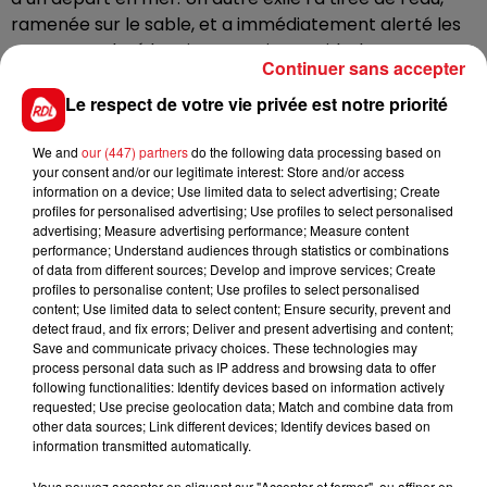
ramenée sur le sable, et a immédiatement alerté les
secours. Malgré leur intervention rapide, les secours
Continuer sans accepter
n’ont pas pu la réanimer.
Le respect de votre vie privée est notre priorité
Son identité n’a pas encore été formellement établie.
Cette nouvelle tragédie rappelle les risques
We and
our (447) partners
do the following data processing based on
importants encourus par les exilés qui tentent la
your consent and/or our legitimate interest: Store and/or access
traversée de la Manche depuis les côtes françaises.
information on a device; Use limited data to select advertising; Create
profiles for personalised advertising; Use profiles to select personalised
advertising; Measure advertising performance; Measure content
performance; Understand audiences through statistics or combinations
of data from different sources; Develop and improve services; Create
profiles to personalise content; Use profiles to select personalised
FIL D'ACTUS
content; Use limited data to select content; Ensure security, prevent and
detect fraud, and fix errors; Deliver and present advertising and content;
Save and communicate privacy choices. These technologies may
process personal data such as IP address and browsing data to offer
following functionalities: Identify devices based on information actively
requested; Use precise geolocation data; Match and combine data from
other data sources; Link different devices; Identify devices based on
information transmitted automatically.
Vous pouvez accepter en cliquant sur "Accepter et fermer", ou affiner en