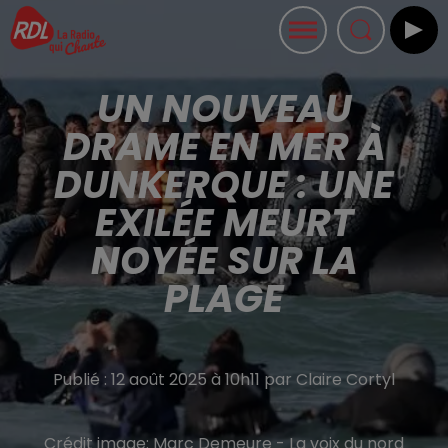
UN NOUVEAU
DRAME EN MER À
DUNKERQUE : UNE
EXILÉE MEURT
NOYÉE SUR LA
PLAGE
Publié : 12 août 2025 à 10h11 par Claire Cortyl
Crédit image:
Marc Demeure - La voix du nord