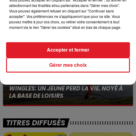
sélectionnant les finalités et/ou partenaires dans "Gérer mes choix".
15 juillet 2026
Vous pouvez également refuser en cliquant sur "Continuer sans
BÉTHUNE: ENQUÊTE POUR HOMICIDE
accepter". Vos préférences ne s'appliqueront que pour ce site. Vous
VOLONTAIRE EN COURS, APRÈS LA...
pouvez mettre à jour vos choix, ou retirer votre consentement à tout
Selon les premiers éléments, le logement servait
moment via le lien "Gérer les cookies" situé en bas de chaque page.
à des prostituées
Accepter et fermer
Gérer mes choix
13 juillet 2026
WINGLES: UN JEUNE PERD LA VIE, NOYÉ À
LA BASE DE LOISIRS
La victime a coulé à pic
TITRES DIFFUSÉS