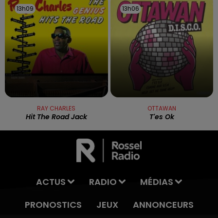
13h09
13h09
13h06
13h06
RAY CHARLES
OTTAWAN
Hit The Road Jack
T'es Ok
ACTUS
RADIO
MÉDIAS
PRONOSTICS
JEUX
ANNONCEURS