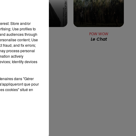
13h00 - 16h00
LES APRÈS-MIDI QUI CHANTENT
ck
erest: Store and/or
tising; Use profiles to
PRINCE
POW WOW
tand audiences through
Kiss
Le Chat
personalise content; Use
 fraud, and fix errors;
 may process personal
mation actively
vices; Identify devices
et
rtenaires dans "Gérer
s'appliqueront que pour
les cookies" situé en