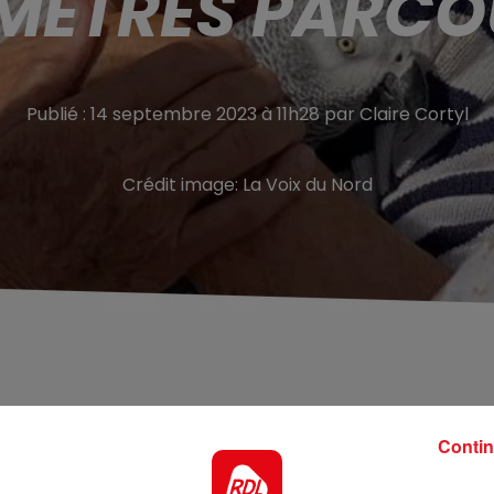
MÈTRES PARC
Publié : 14 septembre 2023 à 11h28 par Claire Cortyl
Crédit image:
La Voix du Nord
ances à Conchil-le-Temple perd son perroquet, Kylia, u
Contin
 fermé la cage et Kylia a tenté de nous rejoindre sur la
ck, aussi surnommée la dame aux perroquets à nos confrèr