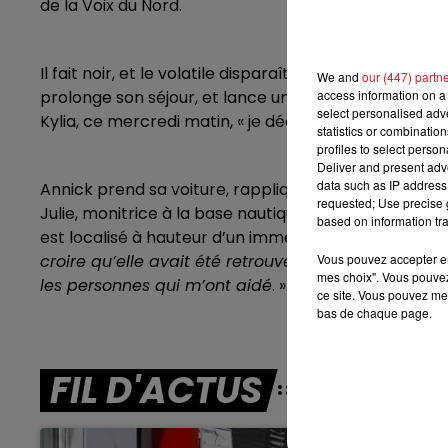
de la Voix du Nord.
7h00 - 10h00
DEBOUT C'EST L'HEURE
Il fait noir, et le volatile disparaît dans la végétat
We and
our (447) partn
prolonge son séjour, et lance un appel à témoins sur 
access information on a 
select personalised ad
Kylia, ce mercredi matin, « je découvre qu’une dame l’
statistics or combinatio
profiles to select person
Deliver and present adv
data such as IP address 
Annick prend sa voiture, rapplique dans la station b
requested; Use precise g
Julie, monitrice à la base nautique
d’Hardelot
, que l
based on information tra
est localisé à hauteur d’un immeuble. Annick l’appell
croire qu’elle avait été retrouvée. C’est une magnif
Vous pouvez accepter en 
mes choix". Vous pouvez
les personnes qui m’ont aidé
. »
ce site. Vous pouvez met
bas de chaque page.
FIL D'ACTUS