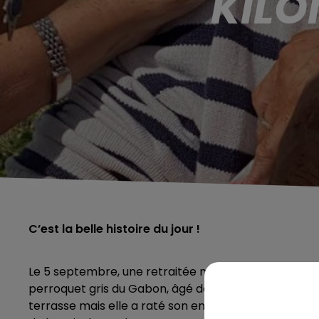
KILO
C’est la belle histoire du jour !
Le 5 septembre, une retraitée maubeugeoise en vac
perroquet gris du Gabon, âgé de 15 ans. « J’avais mal
terrasse mais elle a raté son envol », retrace Anni