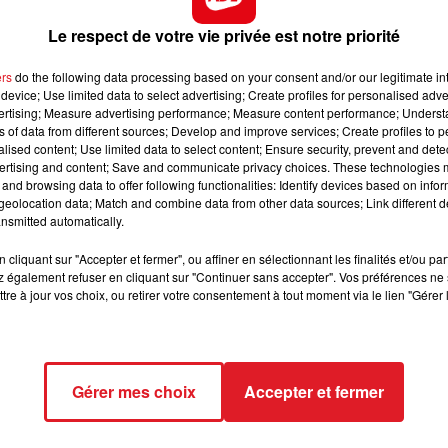
12h00 - 13h00
RDL & VOUS
Le respect de votre vie privée est notre priorité
ion du camping. Impossible de remettre la main dessus. Anni
ers
do the following data processing based on your consent and/or our legitimate int
les réseaux sociaux. Elle finit par retrouver la trace de
device; Use limited data to select advertising; Create profiles for personalised adver
vertising; Measure advertising performance; Measure content performance; Unders
a eu sur son balcon, à Hardelot, deux jours plus tôt ».
ns of data from different sources; Develop and improve services; Create profiles to 
alised content; Use limited data to select content; Ensure security, prevent and detect
ertising and content; Save and communicate privacy choices. These technologies
and browsing data to offer following functionalities: Identify devices based on infor
alnéaire et c’est avec l’aide d’une autre personne et de
eolocation data; Match and combine data from other data sources; Link different de
a tournure des événements est enfin la bonne. Le perroqu
nsmitted automatically.
e. «
Elle est venue immédiatement. Je ne voulais pas
ique histoire et je ne peux que remercier Julie et toutes
cliquant sur "Accepter et fermer", ou affiner en sélectionnant les finalités et/ou pa
 également refuser en cliquant sur "Continuer sans accepter". Vos préférences ne 
tre à jour vos choix, ou retirer votre consentement à tout moment via le lien "Gérer 
Gérer mes choix
Accepter et fermer