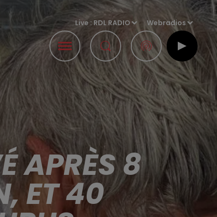
Live :
RDL RADIO
Webradios
É APRÈS 8
, ET 40