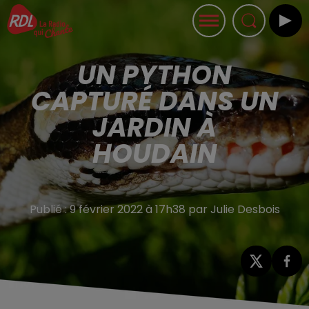
UN PYTHON
CAPTURÉ DANS UN
JARDIN À
HOUDAIN
Publié : 9 février 2022 à 17h38 par Julie Desbois