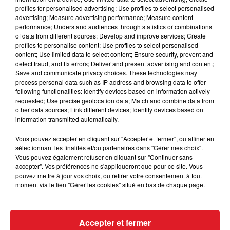
profiles for personalised advertising; Use profiles to select personalised
advertising; Measure advertising performance; Measure content
performance; Understand audiences through statistics or combinations
of data from different sources; Develop and improve services; Create
profiles to personalise content; Use profiles to select personalised
content; Use limited data to select content; Ensure security, prevent and
15 juillet 2026
detect fraud, and fix errors; Deliver and present advertising and content;
BÉTHUNE: ENQUÊTE POUR HOMICIDE
Save and communicate privacy choices. These technologies may
VOLONTAIRE EN COURS, APRÈS LA...
process personal data such as IP address and browsing data to offer
following functionalities: Identify devices based on information actively
Selon les premiers éléments, le logement servait
requested; Use precise geolocation data; Match and combine data from
à des prostituées
other data sources; Link different devices; Identify devices based on
information transmitted automatically.
Vous pouvez accepter en cliquant sur "Accepter et fermer", ou affiner en
sélectionnant les finalités et/ou partenaires dans "Gérer mes choix".
Vous pouvez également refuser en cliquant sur "Continuer sans
accepter". Vos préférences ne s'appliqueront que pour ce site. Vous
pouvez mettre à jour vos choix, ou retirer votre consentement à tout
moment via le lien "Gérer les cookies" situé en bas de chaque page.
13 juillet 2026
WINGLES: UN JEUNE PERD LA VIE, NOYÉ À
LA BASE DE LOISIRS
La victime a coulé à pic
Accepter et fermer