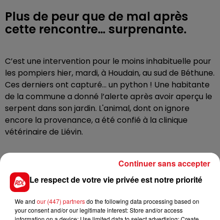
Plus de peur que de mal après
cette rencontre… surprenante.
C’est une intervention pour le moins inhabituelle pour
les pompiers hier, mardi, à Houdain, au sud de Béthune.
Ces derniers ont capturé… un python ! Une habitante
de la commune a donné l’alerte après avoir aperçu le
serpent dans son jardin. L'animal, dont on ignore
encore la provenance, a été confié à la clinique
vétérinaire de Liévin.
Continuer sans accepter
FIL D'ACTUS
Le respect de votre vie privée est notre priorité
We and
our (447) partners
do the following data processing based on
your consent and/or our legitimate interest: Store and/or access
information on a device; Use limited data to select advertising; Create