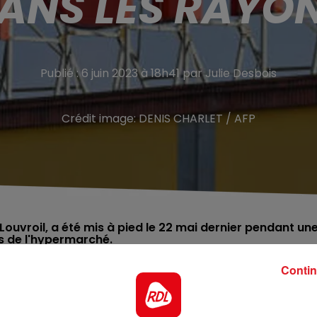
ANS LES RAYO
Publié : 6 juin 2023 à 18h41 par Julie Desbois
Crédit image:
DENIS CHARLET / AFP
Louvroil, a été mis à pied le 22 mai dernier pendant un
es de l'hypermarché.
Contin
tres pour avoir poussé la chansonnette un peu trop for
 de Maubeuge. Ce salarié prend son poste tous les matins
ain pour certains. Il a, en effet, pour habitude de chanter