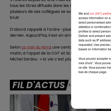
7h00 - 10h00
tous les titres diffusés dans les rayons du maga
DEBOUT C'EST L'HEURE
plusieurs de ses collègues se sont plaints auprès de 
We and
our (447) partn
bruit.
access information on a 
select personalised ad
statistics or combinatio
D’abord rappelé à l’ordre -plusieurs fois selon la dire
profiles to select person
dernier. Aujourd’hui, il est en arrêt maladie. Une sa
Deliver and present adv
data such as IP address 
requested; Use precise g
Selon
La Voix du Nord
, une centaine de personnes s
based on information tra
matin, à l’appel de la CGT et la CFDT pour le souteni
Michel Sardou :
«
la vie c’est plus marrant c’est mo
Vous pouvez accepter en 
mes choix". Vous pouvez
ce site. Vous pouvez met
bas de chaque page.
FIL D'ACTUS