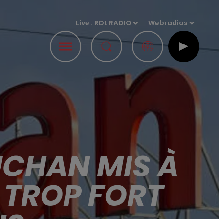
Live :
RDL RADIO
Webradios
UCHAN MIS À
 TROP FORT