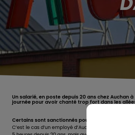
D
Un salarié, en poste depuis 20 ans chez Auchan à 
journée pour avoir chanté trop fort dans les allé
Certains sont sanctionnés pour faute grave. D’au
C’est le cas d’un employé d’Auchan à Louvroil, près
5 heures depuis 20 ans, mais avec un peu trop d’entr