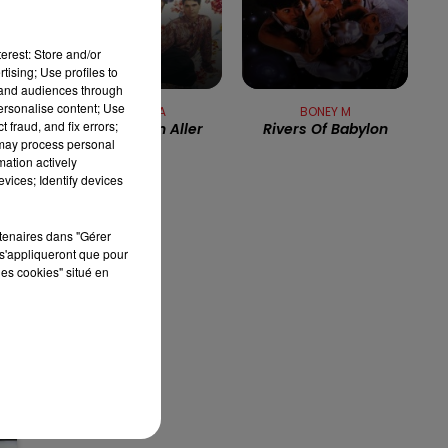
13h00 - 16h00
e
LES APRÈS-MIDI QUI CHANTENT
erest: Store and/or
tising; Use profiles to
tand audiences through
personalise content; Use
NIAGARA
BONEY M
 fraud, and fix errors;
Je Dois M'en Aller
Rivers Of Babylon
 may process personal
mation actively
vices; Identify devices
de
rtenaires dans "Gérer
s'appliqueront que pour
les cookies" situé en