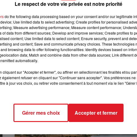
Le respect de votre vie privée est notre priorité
12h00 - 13h00
sin. Une bonne humeur moyennement communicative puisqu
RDL & VOUS
la direction : le chanteur en herbe agace et fait trop de
ers
do the following data processing based on your consent and/or our legitimate int
device; Use limited data to select advertising; Create profiles for personalised adver
vertising; Measure advertising performance; Measure content performance; Unders
ns of data from different sources; Develop and improve services; Create profiles to 
ction-, le salarié a ensuite été mis à pied un jour le 22 mai
alised content; Use limited data to select content; Ensure security, prevent and detect
nction hors norme et absurde selon les syndicats.
ertising and content; Save and communicate privacy choices. These technologies
and browsing data to offer following functionalities: Identify devices based on infor
eolocation data; Match and combine data from other data sources; Link different de
e sont rassemblées dans les rayons du magasin ce mardi
nsmitted automatically.
r. Les manifestants ont fait entendre leurs voix sur un air 
ins désespérant, en chantant !
cliquant sur "Accepter et fermer", ou affiner en sélectionnant les finalités et/ou pa
».
 également refuser en cliquant sur "Continuer sans accepter". Vos préférences ne 
tre à jour vos choix, ou retirer votre consentement à tout moment via le lien "Gérer 
Gérer mes choix
Accepter et fermer