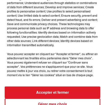
performance; Understand audiences through statistics or combinations
à la normale. Un diagnostic devra être réalisé pour
of data from different sources; Develop and improve services; Create
voir sous quel délai il est possible de raccorder le
profiles to personalise content; Use profiles to select personalised
nouveau nœud de raccordement au réseau afin de
content; Use limited data to select content; Ensure security, prevent and
detect fraud, and fix errors; Deliver and present advertising and content;
rétablir la connexion des clients. Certains opérateurs
Save and communicate privacy choices. These technologies may
(comme Orange) ont pris la décision dès hier soir
process personal data such as IP address and browsing data to offer
d’augmenter le forfait internet de leurs clients, afin
following functionalities: Identify devices based on information actively
requested; Use precise geolocation data; Match and combine data from
qu’ils puissent établir un partage de connexion sur
other data sources; Link different devices; Identify devices based on
leurs appareils.
information transmitted automatically.
Vous pouvez accepter en cliquant sur "Accepter et fermer", ou affiner en
sélectionnant les finalités et/ou partenaires dans "Gérer mes choix".
Vous pouvez également refuser en cliquant sur "Continuer sans
FIL D'ACTUS
accepter". Vos préférences ne s'appliqueront que pour ce site. Vous
pouvez mettre à jour vos choix, ou retirer votre consentement à tout
moment via le lien "Gérer les cookies" situé en bas de chaque page.
Accepter et fermer
Gérer mes choix