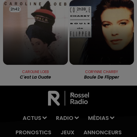
2h42
2h42
2h38
2h38
CAROLINE LOEB
CORYNNE CHARBY
C'est La Ouate
Boule De Flipper
ACTUS
RADIO
MÉDIAS
PRONOSTICS
JEUX
ANNONCEURS