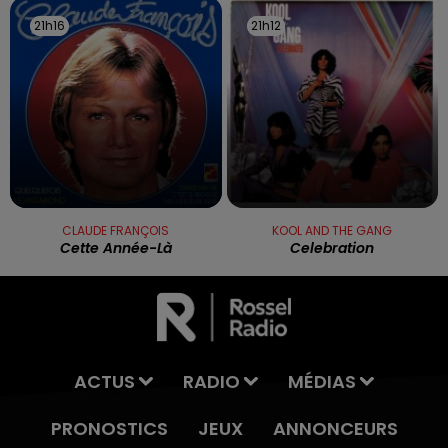
21h16
21h16
21h12
21h12
CLAUDE FRANÇOIS
KOOL AND THE GANG
Cette Année-Là
Celebration
ACTUS
RADIO
MÉDIAS
PRONOSTICS
JEUX
ANNONCEURS