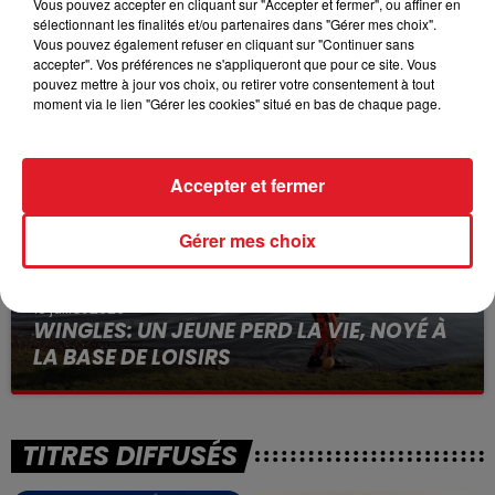
Vous pouvez accepter en cliquant sur "Accepter et fermer", ou affiner en
sélectionnant les finalités et/ou partenaires dans "Gérer mes choix".
15 juillet 2026
Vous pouvez également refuser en cliquant sur "Continuer sans
BÉTHUNE: ENQUÊTE POUR HOMICIDE
accepter". Vos préférences ne s'appliqueront que pour ce site. Vous
VOLONTAIRE EN COURS, APRÈS LA...
pouvez mettre à jour vos choix, ou retirer votre consentement à tout
moment via le lien "Gérer les cookies" situé en bas de chaque page.
Selon les premiers éléments, le logement servait
à des prostituées
Accepter et fermer
Gérer mes choix
13 juillet 2026
WINGLES: UN JEUNE PERD LA VIE, NOYÉ À
LA BASE DE LOISIRS
La victime a coulé à pic
TITRES DIFFUSÉS