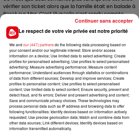
vérifier son ticket alors que la famille était en balade à
Berck sur Mer. C’est là qu’elle s’est rendu compte
Continuer sans accepter
qu’elle avait gagné 1 million d’euros, lors du tirage au
sort de MyMillion.
Le respect de votre vie privée est notre priorité
We and
our (447) partners
do the following data processing based on
Début juillet, déjà un chanceux dont on ne connaît pas
your consent and/or our legitimate interest: Store and/or access
information on a device; Use limited data to select advertising; Create
l’identité a remporté 13 millions d’euros au loto.
profiles for personalised advertising; Use profiles to select personalised
advertising; Measure advertising performance; Measure content
performance; Understand audiences through statistics or combinations
of data from different sources; Develop and improve services; Create
profiles to personalise content; Use profiles to select personalised
FIL D'ACTUS
content; Use limited data to select content; Ensure security, prevent and
detect fraud, and fix errors; Deliver and present advertising and content;
Save and communicate privacy choices. These technologies may
process personal data such as IP address and browsing data to offer
following functionalities: Identify devices based on information actively
requested; Use precise geolocation data; Match and combine data from
other data sources; Link different devices; Identify devices based on
information transmitted automatically.