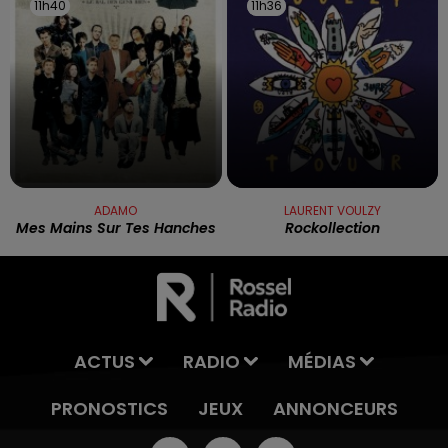
11h40
11h40
11h36
11h36
ADAMO
LAURENT VOULZY
Mes Mains Sur Tes Hanches
Rockollection
ACTUS
RADIO
MÉDIAS
PRONOSTICS
JEUX
ANNONCEURS