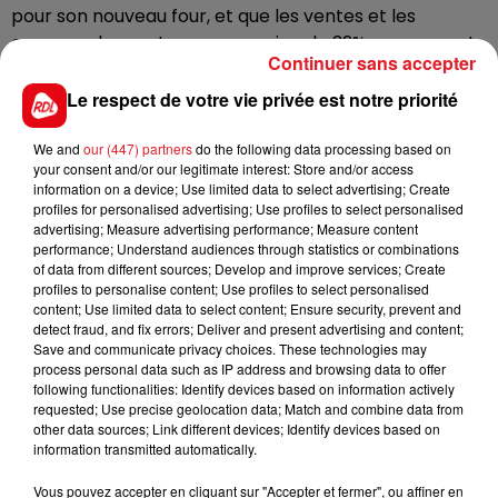
pour son nouveau four, et que les ventes et les
commandes sont en progression de 32% par rapport
Continuer sans accepter
à 2021.
Le respect de votre vie privée est notre priorité
We and
our (447) partners
do the following data processing based on
your consent and/or our legitimate interest: Store and/or access
information on a device; Use limited data to select advertising; Create
profiles for personalised advertising; Use profiles to select personalised
advertising; Measure advertising performance; Measure content
performance; Understand audiences through statistics or combinations
of data from different sources; Develop and improve services; Create
FIL D'ACTUS
profiles to personalise content; Use profiles to select personalised
content; Use limited data to select content; Ensure security, prevent and
detect fraud, and fix errors; Deliver and present advertising and content;
Save and communicate privacy choices. These technologies may
process personal data such as IP address and browsing data to offer
following functionalities: Identify devices based on information actively
requested; Use precise geolocation data; Match and combine data from
other data sources; Link different devices; Identify devices based on
information transmitted automatically.
Vous pouvez accepter en cliquant sur "Accepter et fermer", ou affiner en