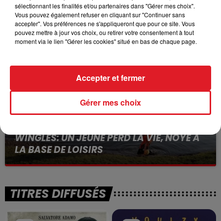
15 juillet 2026
sélectionnant les finalités et/ou partenaires dans "Gérer mes choix".
BÉTHUNE: ENQUÊTE POUR HOMICIDE
Vous pouvez également refuser en cliquant sur "Continuer sans
accepter". Vos préférences ne s'appliqueront que pour ce site. Vous
VOLONTAIRE EN COURS, APRÈS LA...
pouvez mettre à jour vos choix, ou retirer votre consentement à tout
Selon les premiers éléments, le logement servait
moment via le lien "Gérer les cookies" situé en bas de chaque page.
à des prostituées
Accepter et fermer
Gérer mes choix
13 juillet 2026
WINGLES: UN JEUNE PERD LA VIE, NOYÉ À
LA BASE DE LOISIRS
La victime a coulé à pic
TITRES DIFFUSÉS