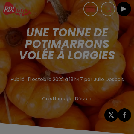
UNE TONNE DE
POTIMARRONS
VOLÉE À LORGIES
Publié : 11 octobre 2022 à 18h47 par Julie Desbois
Crédit image:
Déco.fr