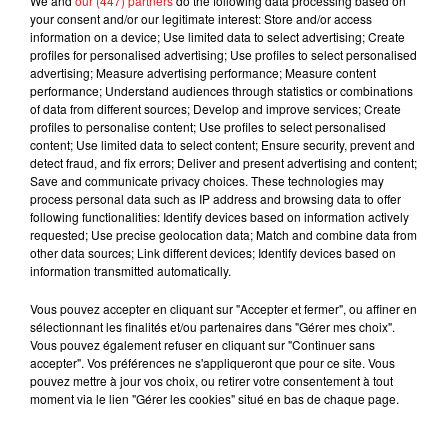
We and
our (447) partners
do the following data processing based on
your consent and/or our legitimate interest: Store and/or access
information on a device; Use limited data to select advertising; Create
profiles for personalised advertising; Use profiles to select personalised
advertising; Measure advertising performance; Measure content
performance; Understand audiences through statistics or combinations
of data from different sources; Develop and improve services; Create
profiles to personalise content; Use profiles to select personalised
content; Use limited data to select content; Ensure security, prevent and
detect fraud, and fix errors; Deliver and present advertising and content;
Save and communicate privacy choices. These technologies may
15 juillet 2026
process personal data such as IP address and browsing data to offer
BÉTHUNE: ENQUÊTE POUR HOMICIDE
following functionalities: Identify devices based on information actively
VOLONTAIRE EN COURS, APRÈS LA...
requested; Use precise geolocation data; Match and combine data from
other data sources; Link different devices; Identify devices based on
Selon les premiers éléments, le logement servait
information transmitted automatically.
à des prostituées
Vous pouvez accepter en cliquant sur "Accepter et fermer", ou affiner en
sélectionnant les finalités et/ou partenaires dans "Gérer mes choix".
Vous pouvez également refuser en cliquant sur "Continuer sans
accepter". Vos préférences ne s'appliqueront que pour ce site. Vous
pouvez mettre à jour vos choix, ou retirer votre consentement à tout
moment via le lien "Gérer les cookies" situé en bas de chaque page.
13 juillet 2026