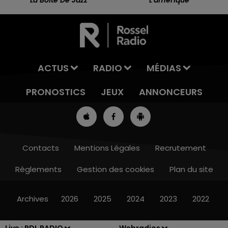
ACTUS
RADIO
MÉDIAS
PRONOSTICS
JEUX
ANNONCEURS
Contacts
Mentions Légales
Recrutement
Règlements
Gestion des cookies
Plan du site
13h00 - 16h00
LES APRÈS-MIDI QUI CHANTENT
Archives
2026
2025
2024
2023
2022