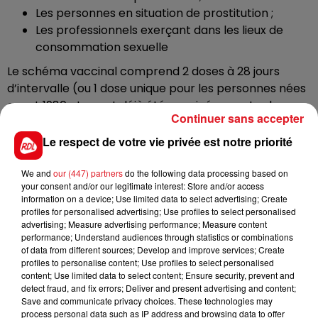
Les personnes en situation de prostitution ;
Les professionnels exerçant dans les lieux de
consommation sexuelle
Le schéma vaccinal comprend 2 doses à 28 jours
d’intervalle (ou 1 dose unique pour les personnes nées
avant 1980 et ayant déjà été vaccinées contre la
Continuer sans accepter
variole, et 3 doses pour les personnes
immunodéprimées).
Le respect de votre vie privée est notre priorité
Le centre hospitalier de Dunkerque devrait
We and
our (447) partners
do the following data processing based on
prochainement proposer la vaccination également.
your consent and/or our legitimate interest: Store and/or access
La liste sera mise à jour au fur et à mesure sur le site
information on a device; Use limited data to select advertising; Create
profiles for personalised advertising; Use profiles to select personalised
de l'ARS.
advertising; Measure advertising performance; Measure content
Santé publique France a également lancé un numéro
performance; Understand audiences through statistics or combinations
of data from different sources; Develop and improve services; Create
vert gratuit, accessible 7 jours sur 7 de 8 heures à 23
profiles to personalise content; Use profiles to select personalised
heures : c’est le 0801 90 80 69
content; Use limited data to select content; Ensure security, prevent and
detect fraud, and fix errors; Deliver and present advertising and content;
Save and communicate privacy choices. These technologies may
process personal data such as IP address and browsing data to offer