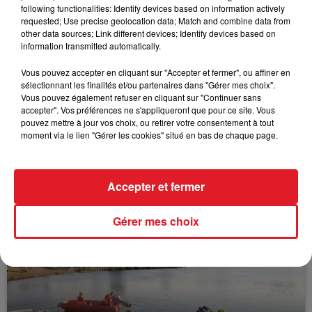
following functionalities: Identify devices based on information actively
FIL D'ACTUS
requested; Use precise geolocation data; Match and combine data from
other data sources; Link different devices; Identify devices based on
information transmitted automatically.
Vous pouvez accepter en cliquant sur "Accepter et fermer", ou affiner en
sélectionnant les finalités et/ou partenaires dans "Gérer mes choix".
Vous pouvez également refuser en cliquant sur "Continuer sans
accepter". Vos préférences ne s'appliqueront que pour ce site. Vous
pouvez mettre à jour vos choix, ou retirer votre consentement à tout
moment via le lien "Gérer les cookies" situé en bas de chaque page.
15 juillet 2026
BÉTHUNE: ENQUÊTE POUR HOMICIDE
Accepter et fermer
VOLONTAIRE EN COURS, APRÈS LA...
Selon les premiers éléments, le logement servait
Gérer mes choix
à des prostituées