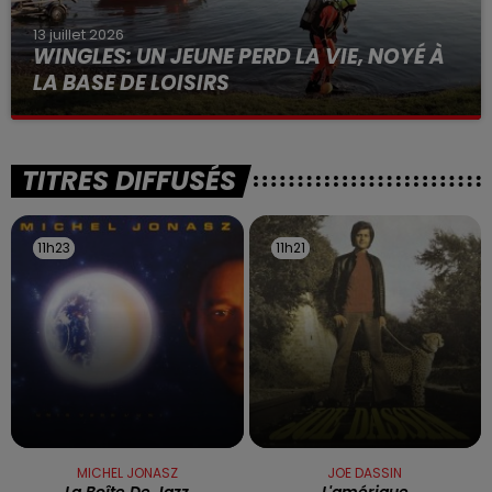
13 juillet 2026
WINGLES: UN JEUNE PERD LA VIE, NOYÉ À
LA BASE DE LOISIRS
La victime a coulé à pic
TITRES DIFFUSÉS
11h23
11h23
11h21
11h21
MICHEL JONASZ
JOE DASSIN
La Boîte De Jazz
L'amérique