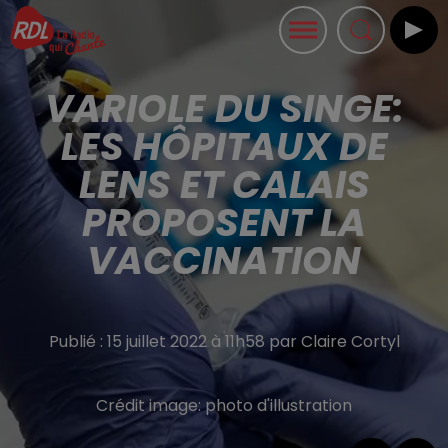
VARIOLE DU SINGE:
LES HÔPITAUX DE
LENS ET CALAIS
PROPOSENT LA
VACCINATION
Publié : 15 juillet 2022 à 11h58 par Claire Cortyl
Crédit image:
photo d'illustration