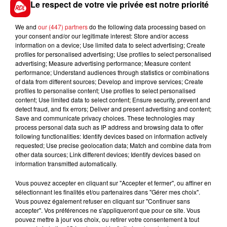
du véhicule. Ils n’ont pas survécu.
Le respect de votre vie privée est notre priorité
We and
our (447) partners
do the following data processing based on
your consent and/or our legitimate interest: Store and/or access
information on a device; Use limited data to select advertising; Create
FIL D'ACTUS
profiles for personalised advertising; Use profiles to select personalised
advertising; Measure advertising performance; Measure content
performance; Understand audiences through statistics or combinations
of data from different sources; Develop and improve services; Create
profiles to personalise content; Use profiles to select personalised
content; Use limited data to select content; Ensure security, prevent and
detect fraud, and fix errors; Deliver and present advertising and content;
Save and communicate privacy choices. These technologies may
process personal data such as IP address and browsing data to offer
following functionalities: Identify devices based on information actively
requested; Use precise geolocation data; Match and combine data from
15 juillet 2026
other data sources; Link different devices; Identify devices based on
BÉTHUNE: ENQUÊTE POUR HOMICIDE
information transmitted automatically.
VOLONTAIRE EN COURS, APRÈS LA...
Vous pouvez accepter en cliquant sur "Accepter et fermer", ou affiner en
Selon les premiers éléments, le logement servait
sélectionnant les finalités et/ou partenaires dans "Gérer mes choix".
à des prostituées
Vous pouvez également refuser en cliquant sur "Continuer sans
accepter". Vos préférences ne s'appliqueront que pour ce site. Vous
pouvez mettre à jour vos choix, ou retirer votre consentement à tout