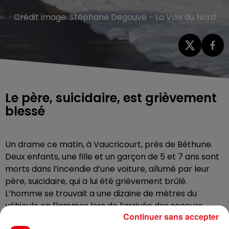
Crédit image:
Stéphane Degouve - La Voix du Nord
Le père, suicidaire, est grièvement
blessé
Un drame ce matin, à Vaucricourt, près de Béthune.
Deux enfants, une fille et un garçon de 5 et 7 ans sont
morts dans l’incendie d’une voiture, allumé par leur
père, suicidaire, qui a lui été grièvement brûlé.
L’homme se trouvait a une dizaine de mètres du
véhicule en flammes lors de l’arrivée des secours,
Continuer sans accepter
alors que les enfants étaient, eux, piégés à l’intérieur