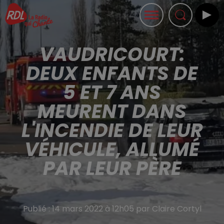
VAUDRICOURT:
DEUX ENFANTS DE
5 ET 7 ANS
MEURENT DANS
L'INCENDIE DE LEUR
VÉHICULE, ALLUMÉ
PAR LEUR PÈRE
Publié : 14 mars 2022 à 12h05 par Claire Cortyl