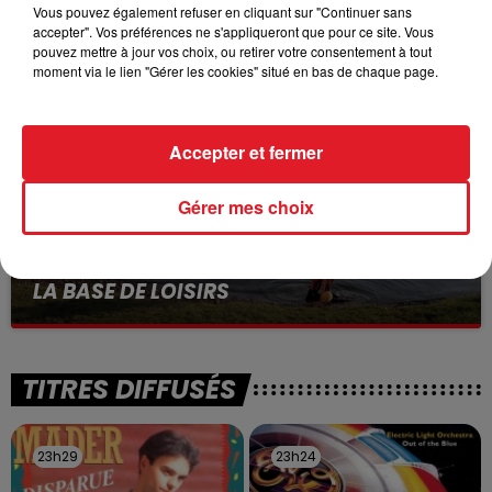
VOLONTAIRE EN COURS, APRÈS LA...
Vous pouvez également refuser en cliquant sur "Continuer sans
accepter". Vos préférences ne s'appliqueront que pour ce site. Vous
Selon les premiers éléments, le logement servait
pouvez mettre à jour vos choix, ou retirer votre consentement à tout
à des prostituées
moment via le lien "Gérer les cookies" situé en bas de chaque page.
Accepter et fermer
Gérer mes choix
13 juillet 2026
WINGLES: UN JEUNE PERD LA VIE, NOYÉ À
LA BASE DE LOISIRS
La victime a coulé à pic
TITRES DIFFUSÉS
23h29
23h29
23h24
23h24