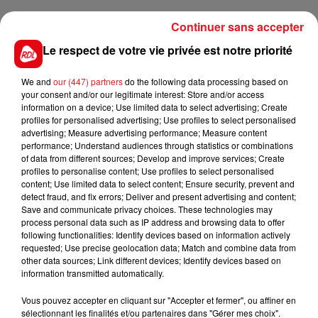
10 VOYAGE D'AMOUR
Continuer sans accepter
*******
Le respect de votre vie privée est notre priorité
En direct des pistes :
We and
our (447) partners
do the following data processing based on
your consent and/or our legitimate interest: Store and/or access
information on a device; Use limited data to select advertising; Create
profiles for personalised advertising; Use profiles to select personalised
advertising; Measure advertising performance; Measure content
performance; Understand audiences through statistics or combinations
FIL D'ACTUS
of data from different sources; Develop and improve services; Create
profiles to personalise content; Use profiles to select personalised
content; Use limited data to select content; Ensure security, prevent and
detect fraud, and fix errors; Deliver and present advertising and content;
Save and communicate privacy choices. These technologies may
process personal data such as IP address and browsing data to offer
following functionalities: Identify devices based on information actively
requested; Use precise geolocation data; Match and combine data from
other data sources; Link different devices; Identify devices based on
information transmitted automatically.
15 juillet 2026
Vous pouvez accepter en cliquant sur "Accepter et fermer", ou affiner en
BÉTHUNE: ENQUÊTE POUR HOMICIDE
sélectionnant les finalités et/ou partenaires dans "Gérer mes choix".