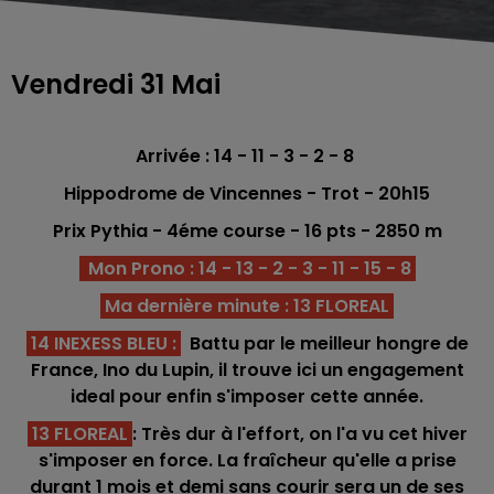
Vendredi 31 Mai
Arrivée : 14 - 11 - 3 - 2 - 8
Hippodrome de Vincennes - Trot - 20h15
Prix Pythia
- 4éme course -
16 pts
- 2850
m
Mon Prono : 14 - 13 - 2 - 3 - 11 - 15 - 8
Ma dernière minute : 13 FLOREAL
14 INEXESS BLEU
:
Battu par le meilleur hongre de
France, Ino du Lupin, il trouve ici un engagement
ideal pour enfin s'imposer cette année.
13 FLOREAL
: Très dur à l'effort, on l'a vu cet hiver
s'imposer en force. La fraîcheur qu'elle a prise
durant 1 mois et demi sans courir sera un de ses