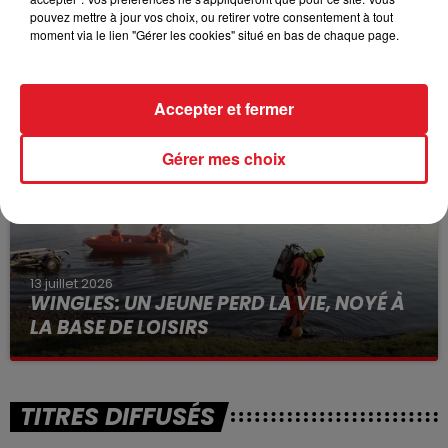
pouvez mettre à jour vos choix, ou retirer votre consentement à tout
15 juillet 2026
moment via le lien "Gérer les cookies" situé en bas de chaque page.
BÉTHUNE: ENQUÊTE POUR HOMICIDE
VOLONTAIRE EN COURS, APRÈS LA...
Selon les premiers éléments, le logement servait
Accepter et fermer
à des prostituées
Gérer mes choix
13 juillet 2026
WINGLES: UN JEUNE PERD LA VIE, NOYÉ À
LA BASE DE LOISIRS
La victime a coulé à pic
TITRES DIFFUSÉS