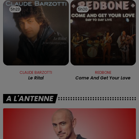
5h23
5h23
5h20
5h20
CLAUDE BARZOTTI
REDBONE
Le Rital
Come And Get Your Love
A L'ANTENNE