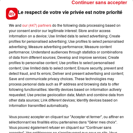
8 FELIX DU BOURG
: Il est d'une incroyable
Continuer sans accepter
générosité en étant le plus souvent dans les 5, il la
Le respect de votre vie privée est notre priorité
prouvé encore samedi dernier à Enghien (3é)
*****
We and
our (447) partners
do the following data processing based on
your consent and/or our legitimate interest: Store and/or access
En direct des pistes :
information on a device; Use limited data to select advertising; Create
profiles for personalised advertising; Use profiles to select personalised
Les notes du Croisé-Laroche :
advertising; Measure advertising performance; Measure content
performance; Understand audiences through statistics or combinations
of data from different sources; Develop and improve services; Create
profiles to personalise content; Use profiles to select personalised
content; Use limited data to select content; Ensure security, prevent and
detect fraud, and fix errors; Deliver and present advertising and content;
Save and communicate privacy choices. These technologies may
FILS D'ACTUS
process personal data such as IP address and browsing data to offer
following functionalities: Identify devices based on information actively
requested; Use precise geolocation data; Match and combine data from
other data sources; Link different devices; Identify devices based on
information transmitted automatically.
Vous pouvez accepter en cliquant sur "Accepter et fermer", ou affiner en
sélectionnant les finalités et/ou partenaires dans "Gérer mes choix".
Vous pouvez également refuser en cliquant sur "Continuer sans
accepter". Vos préférences ne s'appliqueront que pour ce site. Vous