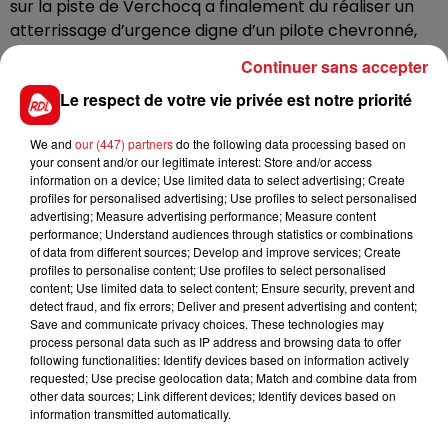
sur la piste de Verchocq a finalement du réaliser un
atterrissage d’urgence digne d’un pilote chevronné,
au milieu d'un champ. Tout le monde est sain et sauf
Continuer sans accepter
et l'avion n'a que très peu souffert de cette
Le respect de votre vie privée est notre priorité
mésaventure.
Une enquête a été confiée au bureau d’enquêtes et
We and
our (447) partners
do the following data processing based on
d’analyses de la sécurité de l’aviation civile pour
your consent and/or our legitimate interest: Store and/or access
information on a device; Use limited data to select advertising; Create
comprendre les circonstances de cet accident.
profiles for personalised advertising; Use profiles to select personalised
advertising; Measure advertising performance; Measure content
performance; Understand audiences through statistics or combinations
of data from different sources; Develop and improve services; Create
profiles to personalise content; Use profiles to select personalised
FIL D'ACTUS
content; Use limited data to select content; Ensure security, prevent and
detect fraud, and fix errors; Deliver and present advertising and content;
Save and communicate privacy choices. These technologies may
process personal data such as IP address and browsing data to offer
following functionalities: Identify devices based on information actively
requested; Use precise geolocation data; Match and combine data from
other data sources; Link different devices; Identify devices based on
information transmitted automatically.