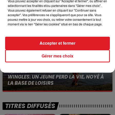
Vous pouvez accepter en cliquant sur "Accepter et fermer", ou affiner en
sélectionnant les finalités et/ou partenaires dans "Gérer mes choix".
15 juillet 2026
Vous pouvez également refuser en cliquant sur "Continuer sans
BÉTHUNE: ENQUÊTE POUR HOMICIDE
accepter". Vos préférences ne s'appliqueront que pour ce site. Vous
VOLONTAIRE EN COURS, APRÈS LA...
pouvez mettre à jour vos choix, ou retirer votre consentement à tout
moment via le lien "Gérer les cookies" situé en bas de chaque page.
Selon les premiers éléments, le logement servait
à des prostituées
Accepter et fermer
Gérer mes choix
13 juillet 2026
WINGLES: UN JEUNE PERD LA VIE, NOYÉ À
LA BASE DE LOISIRS
La victime a coulé à pic
TITRES DIFFUSÉS