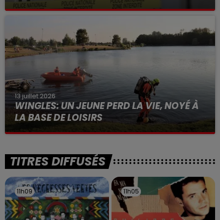
Selon les premiers éléments, le logement servait
à des prostituées
13 juillet 2026
WINGLES: UN JEUNE PERD LA VIE, NOYÉ À
LA BASE DE LOISIRS
La victime a coulé à pic
TITRES DIFFUSÉS
11h09
11h09
11h05
11h05