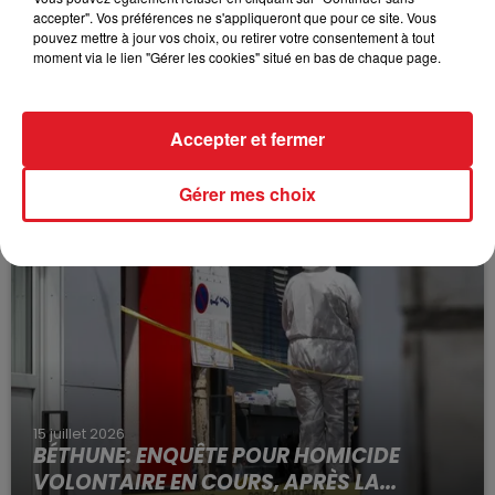
accepter". Vos préférences ne s'appliqueront que pour ce site. Vous
pouvez mettre à jour vos choix, ou retirer votre consentement à tout
moment via le lien "Gérer les cookies" situé en bas de chaque page.
Défi réussi et sans blessure pour Luc qui a dû avoir une
sacrée frayeur.
Plus de peur que de mal. Ouf !
Accepter et fermer
Gérer mes choix
FIL D'ACTUS
15 juillet 2026
BÉTHUNE: ENQUÊTE POUR HOMICIDE
VOLONTAIRE EN COURS, APRÈS LA...