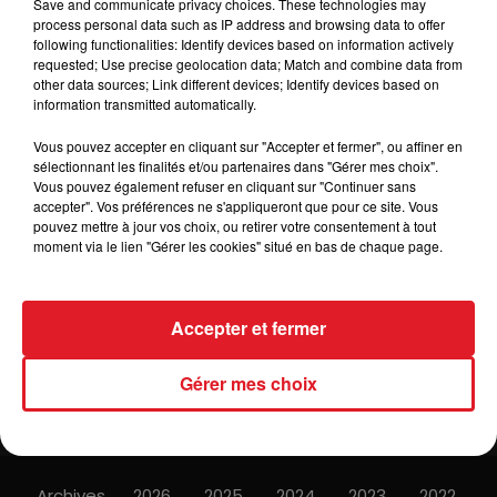
Save and communicate privacy choices. These technologies may
process personal data such as IP address and browsing data to offer
following functionalities: Identify devices based on information actively
.
requested; Use precise geolocation data; Match and combine data from
other data sources; Link different devices; Identify devices based on
information transmitted automatically.
Vous pouvez accepter en cliquant sur "Accepter et fermer", ou affiner en
sélectionnant les finalités et/ou partenaires dans "Gérer mes choix".
Vous pouvez également refuser en cliquant sur "Continuer sans
accepter". Vos préférences ne s'appliqueront que pour ce site. Vous
ACTUS
RADIO
MÉDIAS
pouvez mettre à jour vos choix, ou retirer votre consentement à tout
moment via le lien "Gérer les cookies" situé en bas de chaque page.
PRONOSTICS
JEUX
ANNONCEURS
Accepter et fermer
Gérer mes choix
Contacts
Mentions Légales
Recrutement
Règlements
Gestion des cookies
Plan du site
Archives
2026
2025
2024
2023
2022