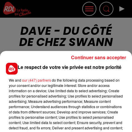
DAVE - DU CÔTÉ
DE CHEZ SWANN
Continuer sans accepter
Le respect de votre vie privée est notre priorité
We and
our (447) partners
do the following data processing based on
Cet élément est masqué compte-tenu du refus
your consent and/or our legitimate interest: Store and/or access
du dépôt de cookies que vous avez exprimé. Si
information on a device; Use limited data to select advertising; Create
profiles for personalised advertising; Use profiles to select personalised
vous souhaitez l'afficher, merci de nous donner
advertising; Measure advertising performance; Measure content
votre accord en cliquant sur le bouton ci-
performance; Understand audiences through statistics or combinations
dessous.
of data from different sources; Develop and improve services; Create
profiles to personalise content; Use profiles to select personalised
content; Use limited data to select content; Ensure security, prevent and
Afficher l'élément
detect fraud, and fix errors; Deliver and present advertising and content;