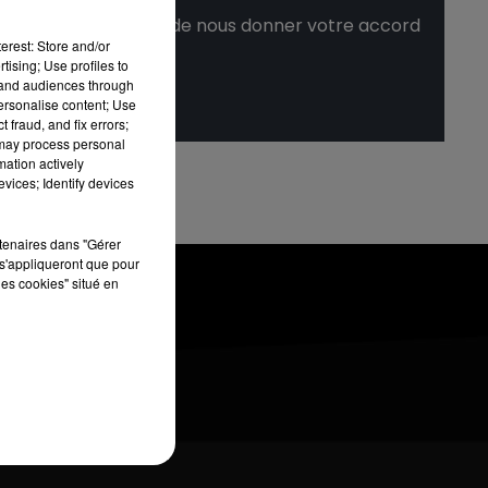
ez l'afficher, merci de nous donner votre accord
erest: Store and/or
tising; Use profiles to
tand audiences through
personalise content; Use
 fraud, and fix errors;
 may process personal
mation actively
vices; Identify devices
rtenaires dans "Gérer
s'appliqueront que pour
les cookies" situé en
ANNONCEURS