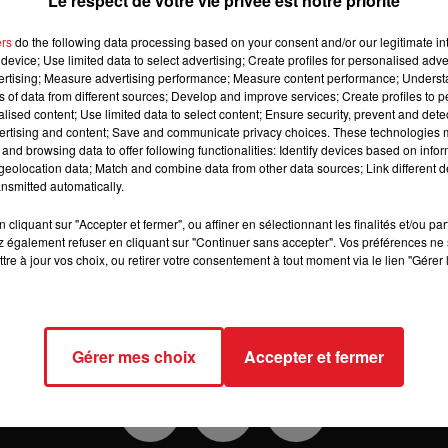
Le respect de votre vie privée est notre priorité
dépôt de cookies que vous avez exprimé. Si vous souhait
ers
do the following data processing based on your consent and/or our legitimate int
en cliquant sur le bouton ci-dessous.
device; Use limited data to select advertising; Create profiles for personalised adver
vertising; Measure advertising performance; Measure content performance; Unders
Afficher l'élément
ns of data from different sources; Develop and improve services; Create profiles to 
alised content; Use limited data to select content; Ensure security, prevent and detect
ertising and content; Save and communicate privacy choices. These technologies
and browsing data to offer following functionalities: Identify devices based on infor
eolocation data; Match and combine data from other data sources; Link different de
nsmitted automatically.
cliquant sur "Accepter et fermer", ou affiner en sélectionnant les finalités et/ou pa
 également refuser en cliquant sur "Continuer sans accepter". Vos préférences ne 
tre à jour vos choix, ou retirer votre consentement à tout moment via le lien "Gérer 
RADIO
MÉDIAS
PRONOSTICS
JEUX
Gérer mes choix
Accepter et fermer