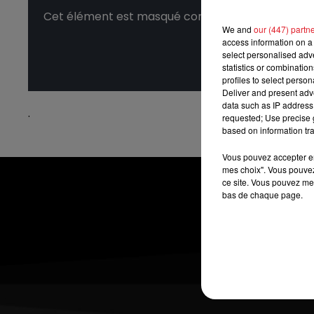
Cet élément est masqué compte-tenu du refus du 
We and
our (447) partn
access information on a 
select personalised ad
statistics or combinatio
profiles to select person
Deliver and present adv
data such as IP address 
.
requested; Use precise g
based on information tra
Vous pouvez accepter en 
mes choix". Vous pouvez
ce site. Vous pouvez met
bas de chaque page.
ACTUS