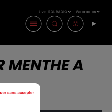
Live :
RDL RADIO
Webradios
R MENTHE A
uer sans accepter