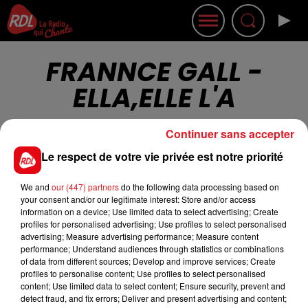
FRANNCE GALL -
ELLA,ELLE L'A
Continuer sans accepter
Le respect de votre vie privée est notre priorité
We and
our (447) partners
do the following data processing based on
Cet élément est masqué compte-tenu du refus
your consent and/or our legitimate interest: Store and/or access
du dépôt de cookies que vous avez exprimé. Si
information on a device; Use limited data to select advertising; Create
profiles for personalised advertising; Use profiles to select personalised
vous souhaitez l'afficher, merci de nous donner
advertising; Measure advertising performance; Measure content
votre accord en cliquant sur le bouton ci-
performance; Understand audiences through statistics or combinations
dessous.
of data from different sources; Develop and improve services; Create
profiles to personalise content; Use profiles to select personalised
content; Use limited data to select content; Ensure security, prevent and
Afficher l'élément
detect fraud, and fix errors; Deliver and present advertising and content;