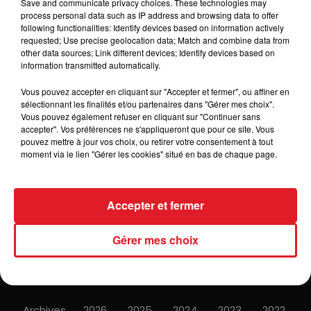
Save and communicate privacy choices. These technologies may
process personal data such as IP address and browsing data to offer
following functionalities: Identify devices based on information actively
.
requested; Use precise geolocation data; Match and combine data from
other data sources; Link different devices; Identify devices based on
information transmitted automatically.
Vous pouvez accepter en cliquant sur "Accepter et fermer", ou affiner en
sélectionnant les finalités et/ou partenaires dans "Gérer mes choix".
Vous pouvez également refuser en cliquant sur "Continuer sans
accepter". Vos préférences ne s'appliqueront que pour ce site. Vous
ACTUS
RADIO
MÉDIAS
pouvez mettre à jour vos choix, ou retirer votre consentement à tout
moment via le lien "Gérer les cookies" situé en bas de chaque page.
PRONOSTICS
JEUX
ANNONCEURS
Accepter et fermer
Gérer mes choix
Contacts
Mentions Légales
Recrutement
Règlements
Gestion des cookies
Plan du site
Archives
2026
2025
2024
2023
2022