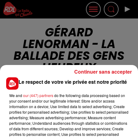
GÉRARD
LENORMAN - LA
BALLADE DES GENS
HEUREUX
Continuer sans accepter
Le respect de votre vie privée est notre priorité
We and
our (447) partners
do the following data processing based on
your consent and/or our legitimate interest: Store and/or access
information on a device; Use limited data to select advertising; Create
Cet élément est masqué compte-tenu du refus
profiles for personalised advertising; Use profiles to select personalised
du dépôt de cookies que vous avez exprimé. Si
advertising; Measure advertising performance; Measure content
performance; Understand audiences through statistics or combinations
vous souhaitez l'afficher, merci de nous donner
of data from different sources; Develop and improve services; Create
votre accord en cliquant sur le bouton ci-
profiles to personalise content; Use profiles to select personalised