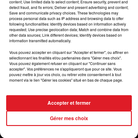
dessous.
content; Use limited data to select content; Ensure security, prevent and
detect fraud, and fix errors; Deliver and present advertising and content;
Save and communicate privacy choices. These technologies may
Afficher l'élément
process personal data such as IP address and browsing data to offer
following functionalities: Identify devices based on information actively
requested; Use precise geolocation data; Match and combine data from
other data sources; Link different devices; Identify devices based on
.
information transmitted automatically.
Vous pouvez accepter en cliquant sur "Accepter et fermer", ou affiner en
sélectionnant les finalités et/ou partenaires dans "Gérer mes choix".
Vous pouvez également refuser en cliquant sur "Continuer sans
accepter". Vos préférences ne s'appliqueront que pour ce site. Vous
pouvez mettre à jour vos choix, ou retirer votre consentement à tout
moment via le lien "Gérer les cookies" situé en bas de chaque page.
ACTUS
RADIO
MÉDIAS
PRONOSTICS
JEUX
ANNONCEURS
Accepter et fermer
Gérer mes choix
Contacts
Mentions Légales
Recrutement