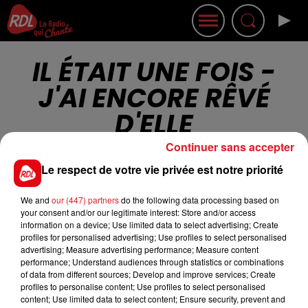
IL ÉTAIT UNE FOIS -
J'AI ENCORE RÊVÉ
D'ELLE
Continuer sans accepter
Le respect de votre vie privée est notre priorité
We and
our (447) partners
do the following data processing based on
your consent and/or our legitimate interest: Store and/or access
Cet élément est masqué compte-tenu du refus
information on a device; Use limited data to select advertising; Create
du dépôt de cookies que vous avez exprimé. Si
profiles for personalised advertising; Use profiles to select personalised
advertising; Measure advertising performance; Measure content
vous souhaitez l'afficher, merci de nous donner
performance; Understand audiences through statistics or combinations
votre accord en cliquant sur le bouton ci-
of data from different sources; Develop and improve services; Create
dessous.
profiles to personalise content; Use profiles to select personalised
content; Use limited data to select content; Ensure security, prevent and