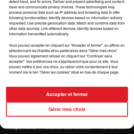
detect fraud, and fix errors; Deliver and present advertising and content;
Afficher l'élément
Save and communicate privacy choices. These technologies may
process personal data such as IP address and browsing data to offer
following functionalities: Identify devices based on information actively
requested; Use precise geolocation data; Match and combine data from
.
other data sources; Link different devices; Identify devices based on
information transmitted automatically.
Vous pouvez accepter en cliquant sur "Accepter et fermer", ou affiner en
sélectionnant les finalités et/ou partenaires dans "Gérer mes choix".
Vous pouvez également refuser en cliquant sur "Continuer sans
accepter". Vos préférences ne s'appliqueront que pour ce site. Vous
pouvez mettre à jour vos choix, ou retirer votre consentement à tout
ACTUS
RADIO
MÉDIAS
moment via le lien "Gérer les cookies" situé en bas de chaque page.
PRONOSTICS
JEUX
ANNONCEURS
Accepter et fermer
Gérer mes choix
Contacts
Mentions Légales
Recrutement
Règlements
Gestion des cookies
Plan du site