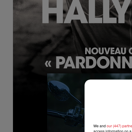
7h00 - 10h00
DEBOUT C'EST L'HEURE
We and
our (447) partn
access information on a 