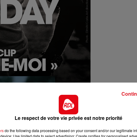
12h00 - 13h00
RDL & VOUS
Contin
Le respect de votre vie privée est notre priorité
ers
do the following data processing based on your consent and/or our legitimate int
device; Use limited data to select advertising; Create profiles for personalised adver