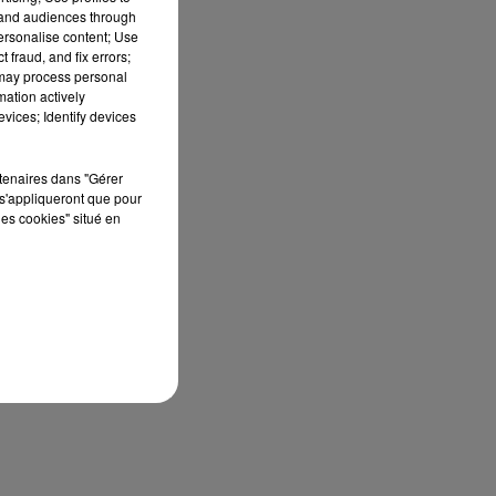
tand audiences through
personalise content; Use
 fraud, and fix errors;
 may process personal
mation actively
vices; Identify devices
rtenaires dans "Gérer
s'appliqueront que pour
les cookies" situé en