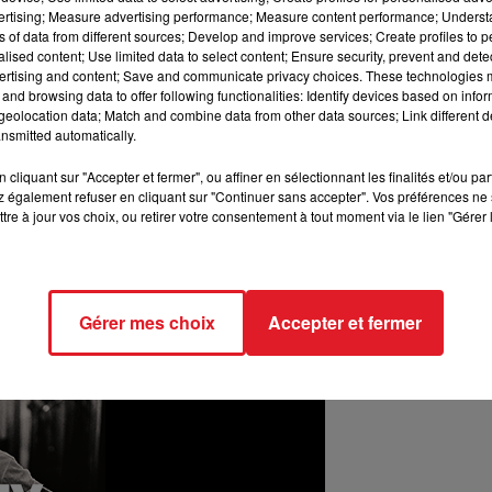
vertising; Measure advertising performance; Measure content performance; Unders
ns of data from different sources; Develop and improve services; Create profiles to 
alised content; Use limited data to select content; Ensure security, prevent and detect
ertising and content; Save and communicate privacy choices. These technologies
and browsing data to offer following functionalities: Identify devices based on infor
eolocation data; Match and combine data from other data sources; Link different de
nsmitted automatically.
cliquant sur "Accepter et fermer", ou affiner en sélectionnant les finalités et/ou pa
 également refuser en cliquant sur "Continuer sans accepter". Vos préférences ne 
tre à jour vos choix, ou retirer votre consentement à tout moment via le lien "Gérer 
Gérer mes choix
Accepter et fermer