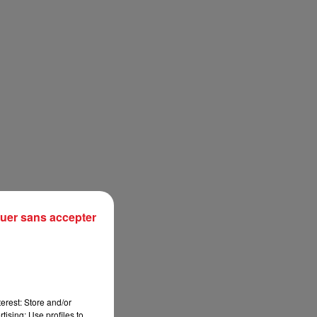
13h00 - 16h00
LES APRÈS-MIDI QUI CHANTENT
uer sans accepter
erest: Store and/or
tising; Use profiles to