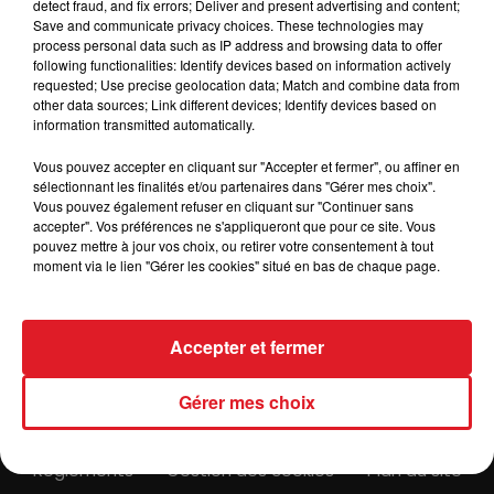
detect fraud, and fix errors; Deliver and present advertising and content;
Afficher l'élément
Save and communicate privacy choices. These technologies may
process personal data such as IP address and browsing data to offer
following functionalities: Identify devices based on information actively
requested; Use precise geolocation data; Match and combine data from
.
other data sources; Link different devices; Identify devices based on
information transmitted automatically.
Vous pouvez accepter en cliquant sur "Accepter et fermer", ou affiner en
sélectionnant les finalités et/ou partenaires dans "Gérer mes choix".
Vous pouvez également refuser en cliquant sur "Continuer sans
accepter". Vos préférences ne s'appliqueront que pour ce site. Vous
pouvez mettre à jour vos choix, ou retirer votre consentement à tout
ACTUS
RADIO
MÉDIAS
moment via le lien "Gérer les cookies" situé en bas de chaque page.
PRONOSTICS
JEUX
ANNONCEURS
Accepter et fermer
Gérer mes choix
Contacts
Mentions Légales
Recrutement
Règlements
Gestion des cookies
Plan du site