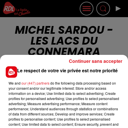
MICHEL SARDOU -
LES LACS DU
CONNEMARA
Continuer sans accepter
Le respect de votre vie privée est notre priorité
We and
our (447) partners
do the following data processing based on
your consent and/or our legitimate interest: Store and/or access
Cet élément est masqué compte-tenu du refus
information on a device; Use limited data to select advertising; Create
du dépôt de cookies que vous avez exprimé. Si
profiles for personalised advertising; Use profiles to select personalised
advertising; Measure advertising performance; Measure content
vous souhaitez l'afficher, merci de nous donner
performance; Understand audiences through statistics or combinations
votre accord en cliquant sur le bouton ci-
of data from different sources; Develop and improve services; Create
dessous.
profiles to personalise content; Use profiles to select personalised
content; Use limited data to select content; Ensure security, prevent and