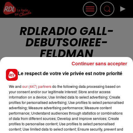
RDLRADIO GALL-
DEBUTSOIREE-
FELDMAN
Continuer sans accepter
Le respect de votre vie privée est notre priorité
We and
our (447) partners
do the following data processing based on
your consent and/or our legitimate interest: Store and/or access
Cet élément est masqué compte-tenu du refus
information on a device; Use limited data to select advertising; Create
du dépôt de cookies que vous avez exprimé. Si
profiles for personalised advertising; Use profiles to select personalised
advertising; Measure advertising performance; Measure content
vous souhaitez l'afficher, merci de nous donner
performance; Understand audiences through statistics or combinations
votre accord en cliquant sur le bouton ci-
of data from different sources; Develop and improve services; Create
dessous.
profiles to personalise content; Use profiles to select personalised
content; Use limited data to select content; Ensure security, prevent and