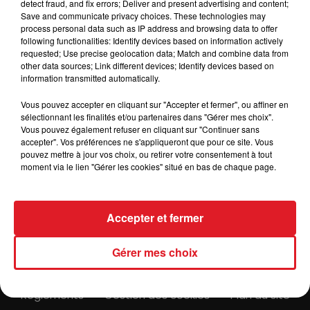
detect fraud, and fix errors; Deliver and present advertising and content;
Afficher l'élément
Save and communicate privacy choices. These technologies may
process personal data such as IP address and browsing data to offer
following functionalities: Identify devices based on information actively
requested; Use precise geolocation data; Match and combine data from
.
other data sources; Link different devices; Identify devices based on
information transmitted automatically.
Vous pouvez accepter en cliquant sur "Accepter et fermer", ou affiner en
sélectionnant les finalités et/ou partenaires dans "Gérer mes choix".
Vous pouvez également refuser en cliquant sur "Continuer sans
accepter". Vos préférences ne s'appliqueront que pour ce site. Vous
pouvez mettre à jour vos choix, ou retirer votre consentement à tout
ACTUS
RADIO
MÉDIAS
moment via le lien "Gérer les cookies" situé en bas de chaque page.
PRONOSTICS
JEUX
ANNONCEURS
Accepter et fermer
Gérer mes choix
Contacts
Mentions Légales
Recrutement
Règlements
Gestion des cookies
Plan du site