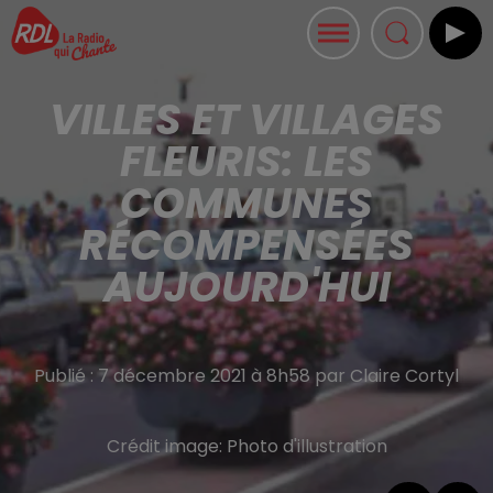
VILLES ET VILLAGES
FLEURIS: LES
COMMUNES
RÉCOMPENSÉES
AUJOURD'HUI
Publié : 7 décembre 2021 à 8h58 par Claire Cortyl
Crédit image:
Photo d'illustration