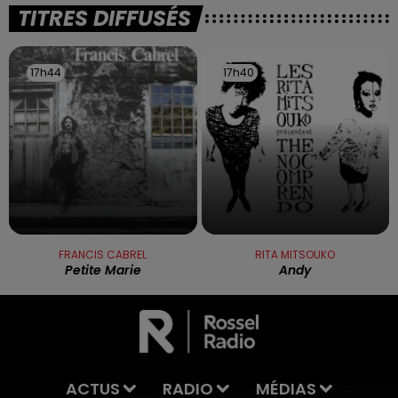
TITRES DIFFUSÉS
17h44
17h44
17h40
17h40
FRANCIS CABREL
RITA MITSOUKO
Petite Marie
Andy
ACTUS
RADIO
MÉDIAS