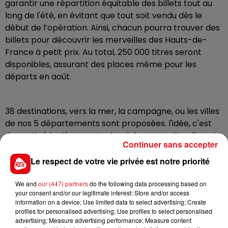
garantir une répartition équitable des billets tout au
long de l'été, en évitant que tout soit vendu dès le
début de l’opération. Ainsi, chacun pourra trouver des
billets pour découvrir les merveilles des Hauts-de-
France à petit prix. Au total, 250 000 titres seront
disponibles, assurant des places même pour les
départs en août.
38 destinations, vers la mer, la campagne, ou les villes
de nos 5 départements sont proposées. l'idée, c'est
de partir à la découverte des richesses culturelles, et
Continuer sans accepter
patrimoniales de notre territoire, ou de profiter d'une
journée de détente à la plage en famille, sans pour
Le respect de votre vie privée est notre priorité
autant impacter le budget et le pouvoir d'achat des
familles.
We and
our (447) partners
do the following data processing based on
your consent and/or our legitimate interest: Store and/or access
information on a device; Use limited data to select advertising; Create
profiles for personalised advertising; Use profiles to select personalised
Pour obtenir vos billets à prix réduit, rendez-vous sur
advertising; Measure advertising performance; Measure content