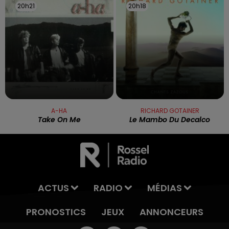
20h21
20h21
20h18
20h18
A-HA
RICHARD GOTAINER
Take On Me
Le Mambo Du Decalco
ACTUS
RADIO
MÉDIAS
PRONOSTICS
JEUX
ANNONCEURS