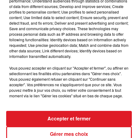
performance; Understand audiences through statistics or combinations
l'application SNCF Connect, sur le site TER, au guichet
of data from different sources; Develop and improve services; Create
et aux distributeurs de Billets Régionaux.
profiles to personalise content; Use profiles to select personalised
content; Use limited data to select content; Ensure security, prevent and
detect fraud, and fix errors; Deliver and present advertising and content;
Save and communicate privacy choices. These technologies may
Une fois arrivé en gare, un service de navettes
process personal data such as IP address and browsing data to offer
gratuites assurées par la région Hauts-de-France
following functionalities: Identify devices based on information actively
sera disponible depuis les gares du littoral vers les
requested; Use precise geolocation data; Match and combine data from
other data sources; Link different devices; Identify devices based on
plages pour en faciliter l’accès.
information transmitted automatically.
Vous pouvez accepter en cliquant sur "Accepter et fermer", ou affiner en
sélectionnant les finalités et/ou partenaires dans "Gérer mes choix".
Vous pouvez également refuser en cliquant sur "Continuer sans
FIL D'ACTUS
accepter". Vos préférences ne s'appliqueront que pour ce site. Vous
pouvez mettre à jour vos choix, ou retirer votre consentement à tout
moment via le lien "Gérer les cookies" situé en bas de chaque page.
Accepter et fermer
Gérer mes choix