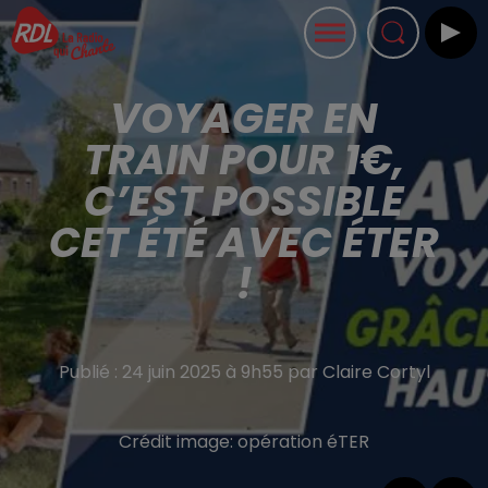
VOYAGER EN
TRAIN POUR 1€,
C’EST POSSIBLE
CET ÉTÉ AVEC ÉTER
!
Publié : 24 juin 2025 à 9h55 par Claire Cortyl
Crédit image:
opération éTER