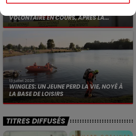
15 juillet 2026
BÉTHUNE: ENQUÊTE POUR HOMICIDE
VOLONTAIRE EN COURS, APRÈS LA...
Selon les premiers éléments, le logement servait
à des prostituées
13 juillet 2026
WINGLES: UN JEUNE PERD LA VIE, NOYÉ À
LA BASE DE LOISIRS
La victime a coulé à pic
TITRES DIFFUSÉS