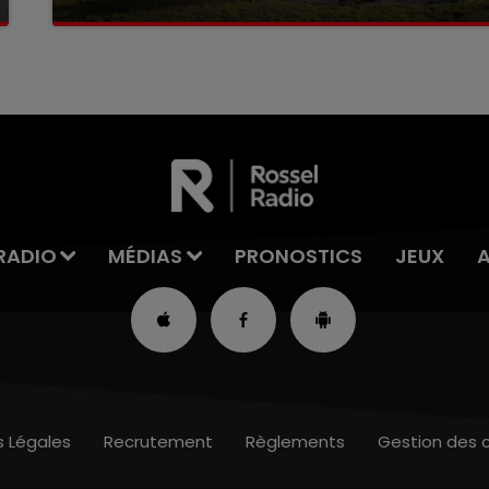
La victime a coulé à pic
RADIO
MÉDIAS
PRONOSTICS
JEUX
s Légales
Recrutement
Règlements
Gestion des 