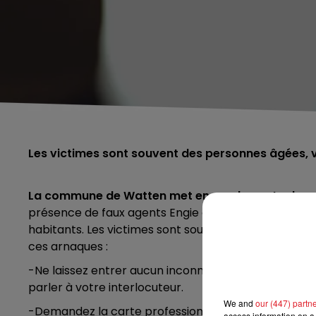
Les victimes sont souvent des personnes âgées, v
La commune de Watten met en garde contre les vo
présence de faux agents Engie ou EDF, faux pompiers
habitants. Les victimes sont souvent des personnes â
ces arnaques :
-Ne laissez entrer aucun inconnu dans votre domicile.
parler à votre interlocuteur.
We and
our (447) partn
-Demandez la carte professionnelle ou la lettre de 
access information on a 