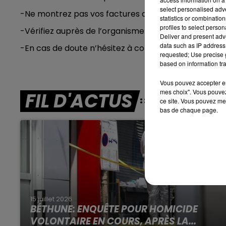
select personalised ad
-Ne montrez pas vos factures d’électricité, de gaz o
7h00 - 10h00
statistics or combinatio
RDL WEEK-END
profiles to select person
-Vérifiez auprès de l’organisme qu’une intervention 
Deliver and present adv
data such as IP address 
-En cas de doute n’hésitez à composer le 17 pour jo
requested; Use precise g
based on information tra
Vous pouvez accepter en 
mes choix". Vous pouvez
FIL D'ACTUS
ce site. Vous pouvez met
bas de chaque page.
15 juillet 2026
BÉTHUNE: ENQUÊTE POUR HOMICIDE
VOLONTAIRE EN COURS, APRÈS LA...