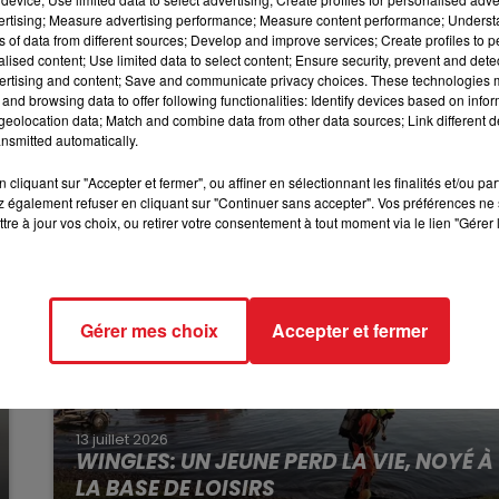
vertising; Measure advertising performance; Measure content performance; Unders
u autre.
10h00 - 12h00
ns of data from different sources; Develop and improve services; Create profiles to 
RDL WEEKEND
alised content; Use limited data to select content; Ensure security, prevent and detect
est prévue à votre domicile.
ertising and content; Save and communicate privacy choices. These technologies
and browsing data to offer following functionalities: Identify devices based on infor
indre la gendarmerie.
eolocation data; Match and combine data from other data sources; Link different de
nsmitted automatically.
cliquant sur "Accepter et fermer", ou affiner en sélectionnant les finalités et/ou pa
 également refuser en cliquant sur "Continuer sans accepter". Vos préférences ne 
tre à jour vos choix, ou retirer votre consentement à tout moment via le lien "Gérer 
Gérer mes choix
Accepter et fermer
13 juillet 2026
WINGLES: UN JEUNE PERD LA VIE, NOYÉ À
LA BASE DE LOISIRS