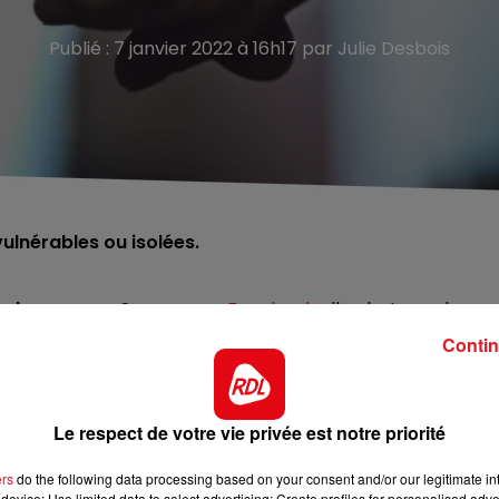
Publié : 7 janvier 2022 à 16h17 par Julie Desbois
ulnérables ou isolées.
ls par ruse.
Sur sa
page Facebook
elle alerte sur la
 ou policiers qui essayeraient d’arnaquer ou de voler les
Contin
gées, vulnérables ou isolées. Pour se protéger, et éviter
 Utilisez un entrebâilleur ou l’œilleton de votre porte po
Le respect de votre vie privée est notre priorité
ers
do the following data processing based on your consent and/or our legitimate int
mission.
device; Use limited data to select advertising; Create profiles for personalised adver