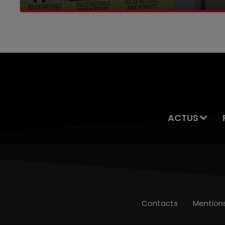
Selon les premiers éléments, le logement
servait à des prostituées
ACTUS
Contacts
Mention