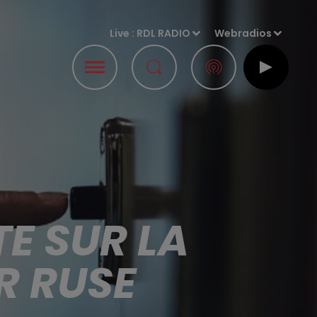
Live :
RDL RADIO
Webradios
TE SUR LA
R RUSE