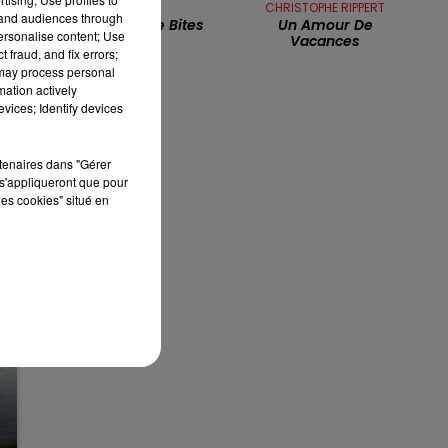
QUEEN
CHRISTOPHE RIPPERT
tand audiences through
Another One Bites
Un Amour De
7h00 - 10h00
personalise content; Use
Vacances
RDL WEEK-END
 fraud, and fix errors;
 may process personal
mation actively
vices; Identify devices
rtenaires dans "Gérer
s'appliqueront que pour
les cookies" situé en