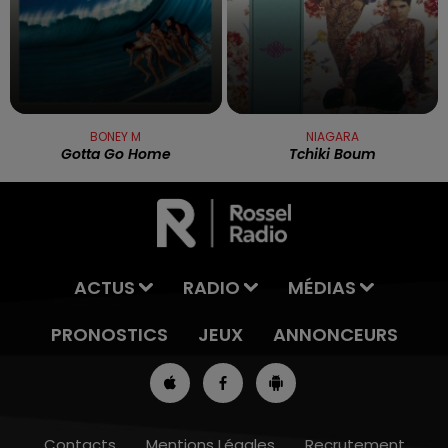
BONEY M
NIAGARA
Gotta Go Home
Tchiki Boum
ACTUS
RADIO
MÉDIAS
PRONOSTICS
JEUX
ANNONCEURS
Contacts
Mentions Légales
Recrutement