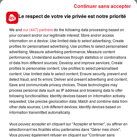
du sinistre. C'est un voisin qui a donné l'alerte.
Continuer sans accepter
Personne n'occupait les lieux au moment du sinistre,
Le respect de votre vie privée est notre priorité
mais des vacanciers étaient venus y passer le week-
end, et d'autres devaient arriver ce vendredi.
We and
our (447) partners
do the following data processing based on
your consent and/or our legitimate interest: Store and/or access
information on a device; Use limited data to select advertising; Create
profiles for personalised advertising; Use profiles to select personalised
advertising; Measure advertising performance; Measure content
FIL D'ACTUS
performance; Understand audiences through statistics or combinations
of data from different sources; Develop and improve services; Create
profiles to personalise content; Use profiles to select personalised
content; Use limited data to select content; Ensure security, prevent and
detect fraud, and fix errors; Deliver and present advertising and content;
Save and communicate privacy choices. These technologies may
process personal data such as IP address and browsing data to offer
following functionalities: Identify devices based on information actively
requested; Use precise geolocation data; Match and combine data from
other data sources; Link different devices; Identify devices based on
information transmitted automatically.
15 juillet 2026
BÉTHUNE: ENQUÊTE POUR HOMICIDE
Vous pouvez accepter en cliquant sur "Accepter et fermer", ou affiner en
VOLONTAIRE EN COURS, APRÈS LA...
sélectionnant les finalités et/ou partenaires dans "Gérer mes choix".
Vous pouvez également refuser en cliquant sur "Continuer sans