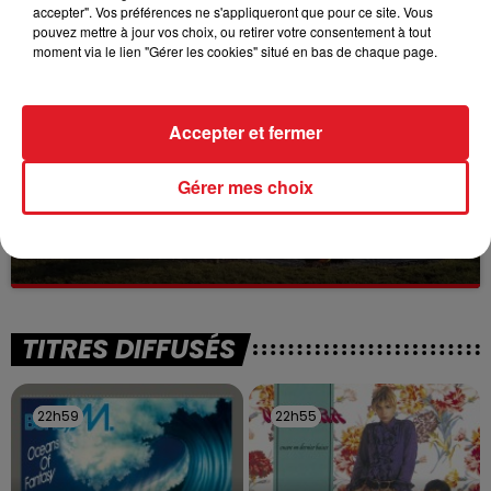
Selon les premiers éléments, le logement servait
accepter". Vos préférences ne s'appliqueront que pour ce site. Vous
à des prostituées
pouvez mettre à jour vos choix, ou retirer votre consentement à tout
moment via le lien "Gérer les cookies" situé en bas de chaque page.
Accepter et fermer
Gérer mes choix
13 juillet 2026
WINGLES: UN JEUNE PERD LA VIE, NOYÉ À
LA BASE DE LOISIRS
La victime a coulé à pic
TITRES DIFFUSÉS
22h59
22h59
22h55
22h55