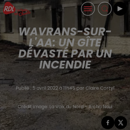
WAVRANS-SUR-
L'AA: UN GÎTE
DÉVASTÉ PAR UN
INCENDIE
Publié : 5 avril 2022 à 11h45 par Claire Cortyl
Crédit image:
La Voix du Nord - Aïcha Noui