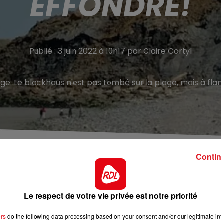
EFFONDRÉ!
Publié : 3 juin 2022 à 10h17 par Claire Cortyl
age:
Le blockhaus n'est pas tombé sur la plage, mais à flan
Contin
us vraiment le même depuis hier. Le blockhaus de la point
Le respect de votre vie privée est notre priorité
ine. Un bloc de béton construit pendant la seconde guerr
mètres.
ers
do the following data processing based on your consent and/or our legitimate int