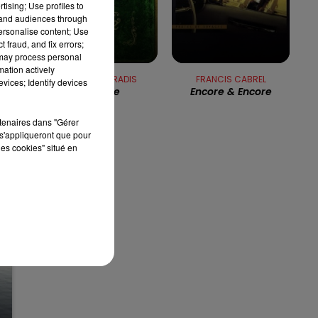
tising; Use profiles to
13h00 - 16h00
tand audiences through
LES APRÈS-MIDI QUI CHANTENT
personalise content; Use
r
 fraud, and fix errors;
 may process personal
n
mation actively
VANESSA PARADIS
FRANCIS CABREL
vices; Identify devices
La Seine
Encore & Encore
rtenaires dans "Gérer
s'appliqueront que pour
les cookies" situé en