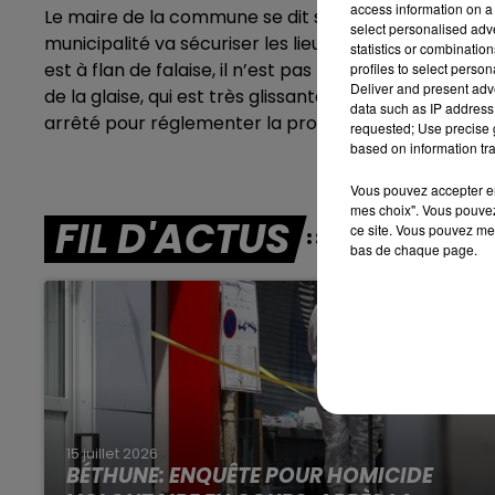
access information on a 
Le maire de la commune se dit soulagé que l’évènem
7h00 - 10h00
select personalised ad
DEBOUT C'EST L'HEURE
municipalité va sécuriser les lieux, mais un appel à 
statistics or combinatio
est à flan de falaise, il n’est pas tombé sur la plage
profiles to select person
Deliver and present adv
de la glaise, qui est très glissante et friable. Encor
data such as IP address 
arrêté pour réglementer la promenade et éviter u
requested; Use precise g
based on information tra
Vous pouvez accepter en 
mes choix". Vous pouvez
FIL D'ACTUS
ce site. Vous pouvez met
bas de chaque page.
15 juillet 2026
BÉTHUNE: ENQUÊTE POUR HOMICIDE