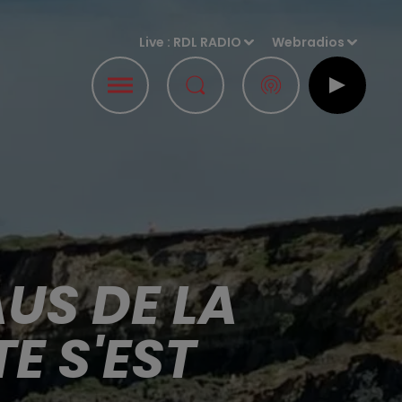
Live :
RDL RADIO
Webradios
US DE LA
E S'EST