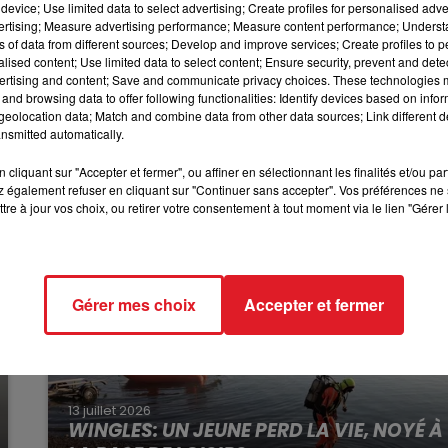
device; Use limited data to select advertising; Create profiles for personalised adver
ent soit arrivée sans promeneurs dans les environs. La
12h00 - 13h00
vertising; Measure advertising performance; Measure content performance; Unders
RDL & VOUS
la prudence est d’ores et déjà lancé, puisque le blockhaus
ns of data from different sources; Develop and improve services; Create profiles to 
 et se trouve donc dans une situation instable. Car posé su
alised content; Use limited data to select content; Ensure security, prevent and detect
ertising and content; Save and communicate privacy choices. These technologies
e plus alors que des orages sont attendus. Le maire a pris u
and browsing data to offer following functionalities: Identify devices based on infor
n drame.
eolocation data; Match and combine data from other data sources; Link different de
nsmitted automatically.
cliquant sur "Accepter et fermer", ou affiner en sélectionnant les finalités et/ou pa
 également refuser en cliquant sur "Continuer sans accepter". Vos préférences ne 
tre à jour vos choix, ou retirer votre consentement à tout moment via le lien "Gérer 
Gérer mes choix
Accepter et fermer
13 juillet 2026
WINGLES: UN JEUNE PERD LA VIE, NOYÉ À