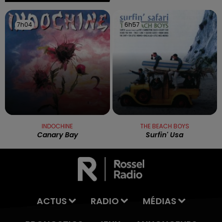
7h04
7h04
6h57
6h57
INDOCHINE
THE BEACH BOYS
Canary Bay
Surfin' Usa
ACTUS
RADIO
MÉDIAS