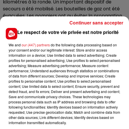
kilomètres à la ronde. Un important dispositif de
secours a été mobilisé. Les bouteilles de gaz ont été
évacuées. Les pompiers ont pu éviter la propagation
des flammes. Une partie du bâtiment a tout de même
Continuer sans accepter
été touchée. Les animaux présents à l'intérieur sont
Le respect de votre vie privée est notre priorité
sains et saufs.
We and
our (447) partners
do the following data processing based on
Ce mardi matin, salariés et direction débarrassaient
your consent and/or our legitimate interest: Store and/or access
les dégâts. Le magasin de jardinage devrait rouvrir ses
information on a device; Use limited data to select advertising; Create
portes ce mercredi.
profiles for personalised advertising; Use profiles to select personalised
advertising; Measure advertising performance; Measure content
performance; Understand audiences through statistics or combinations
of data from different sources; Develop and improve services; Create
profiles to personalise content; Use profiles to select personalised
FIL D'ACTUS
content; Use limited data to select content; Ensure security, prevent and
detect fraud, and fix errors; Deliver and present advertising and content;
Save and communicate privacy choices. These technologies may
process personal data such as IP address and browsing data to offer
following functionalities: Identify devices based on information actively
requested; Use precise geolocation data; Match and combine data from
other data sources; Link different devices; Identify devices based on
information transmitted automatically.