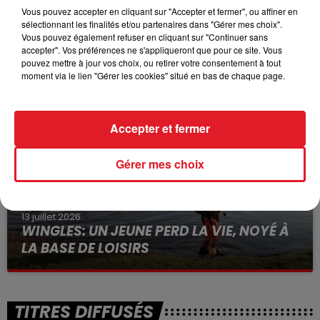
Vous pouvez accepter en cliquant sur "Accepter et fermer", ou affiner en
sélectionnant les finalités et/ou partenaires dans "Gérer mes choix".
Vous pouvez également refuser en cliquant sur "Continuer sans
15 juillet 2026
BÉTHUNE: ENQUÊTE POUR HOMICIDE
accepter". Vos préférences ne s'appliqueront que pour ce site. Vous
pouvez mettre à jour vos choix, ou retirer votre consentement à tout
VOLONTAIRE EN COURS, APRÈS LA...
moment via le lien "Gérer les cookies" situé en bas de chaque page.
Selon les premiers éléments, le logement servait
à des prostituées
Accepter et fermer
Gérer mes choix
13 juillet 2026
WINGLES: UN JEUNE PERD LA VIE, NOYÉ À
LA BASE DE LOISIRS
La victime a coulé à pic
TITRES DIFFUSÉS