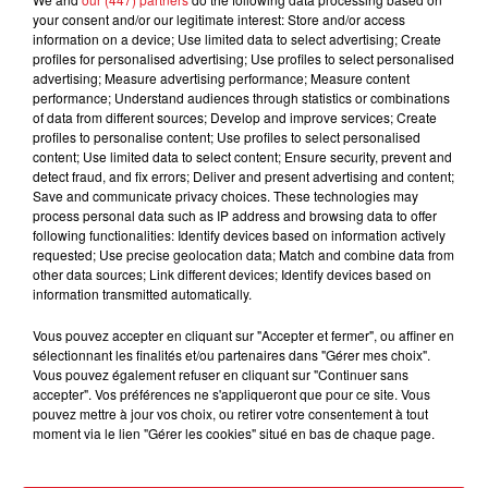
your consent and/or our legitimate interest: Store and/or access
information on a device; Use limited data to select advertising; Create
profiles for personalised advertising; Use profiles to select personalised
advertising; Measure advertising performance; Measure content
performance; Understand audiences through statistics or combinations
of data from different sources; Develop and improve services; Create
profiles to personalise content; Use profiles to select personalised
content; Use limited data to select content; Ensure security, prevent and
detect fraud, and fix errors; Deliver and present advertising and content;
Save and communicate privacy choices. These technologies may
15 juillet 2026
process personal data such as IP address and browsing data to offer
BÉTHUNE: ENQUÊTE POUR HOMICIDE
following functionalities: Identify devices based on information actively
VOLONTAIRE EN COURS, APRÈS LA...
requested; Use precise geolocation data; Match and combine data from
other data sources; Link different devices; Identify devices based on
Selon les premiers éléments, le logement servait
information transmitted automatically.
à des prostituées
Vous pouvez accepter en cliquant sur "Accepter et fermer", ou affiner en
sélectionnant les finalités et/ou partenaires dans "Gérer mes choix".
Vous pouvez également refuser en cliquant sur "Continuer sans
accepter". Vos préférences ne s'appliqueront que pour ce site. Vous
pouvez mettre à jour vos choix, ou retirer votre consentement à tout
moment via le lien "Gérer les cookies" situé en bas de chaque page.
13 juillet 2026