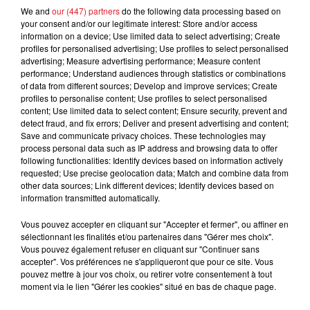
We and
our (447) partners
do the following data processing based on
FIL D'ACTUS
your consent and/or our legitimate interest: Store and/or access
information on a device; Use limited data to select advertising; Create
profiles for personalised advertising; Use profiles to select personalised
advertising; Measure advertising performance; Measure content
performance; Understand audiences through statistics or combinations
of data from different sources; Develop and improve services; Create
profiles to personalise content; Use profiles to select personalised
content; Use limited data to select content; Ensure security, prevent and
detect fraud, and fix errors; Deliver and present advertising and content;
Save and communicate privacy choices. These technologies may
process personal data such as IP address and browsing data to offer
15 juillet 2026
following functionalities: Identify devices based on information actively
BÉTHUNE: ENQUÊTE POUR HOMICIDE
requested; Use precise geolocation data; Match and combine data from
VOLONTAIRE EN COURS, APRÈS LA...
other data sources; Link different devices; Identify devices based on
information transmitted automatically.
Selon les premiers éléments, le logement servait
à des prostituées
Vous pouvez accepter en cliquant sur "Accepter et fermer", ou affiner en
sélectionnant les finalités et/ou partenaires dans "Gérer mes choix".
Vous pouvez également refuser en cliquant sur "Continuer sans
accepter". Vos préférences ne s'appliqueront que pour ce site. Vous
pouvez mettre à jour vos choix, ou retirer votre consentement à tout
moment via le lien "Gérer les cookies" situé en bas de chaque page.