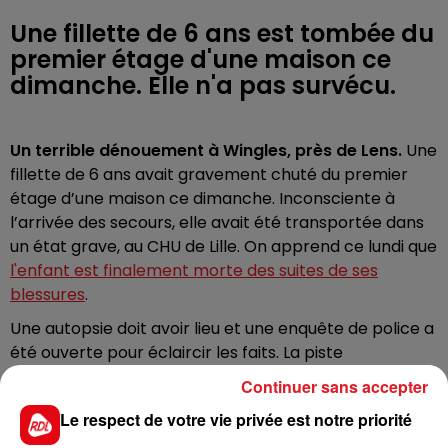
Une fillette de 6 ans est tombée du
premier étage d'une maison ce
dimanche. Elle n'a pas survécu.
Un terrible dénouement à Wingles, près de Lens.
Une
fillette de 6 ans avait gravement chuté du premier
étage d’une maison ce dimanche. Inconsciente à
l’arrivée des secours, elle avait été transportée dans
un état grave, au CHU de Lille. On apprend ce lundi que
l'enfant est finalement morte des suites de ses
blessures
.
Une autopsie doit avoir lieu et une enquête de police a
été ouverte pour éclaircir les faits. La piste
accidentelle est privilégiée.
Continuer sans accepter
Le respect de votre vie privée est notre priorité