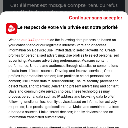
Cet élément est masqué compte-tenu du refus
du dépôt de cookies que vous avez exprimé. Si
Continuer sans accepter
vous souhaitez l'afficher, merci de nous donner
votre accord en cliquant sur le bouton ci-
Le respect de votre vie privée est notre priorité
dessous.
We and
our (447) partners
do the following data processing based on
your consent and/or our legitimate interest: Store and/or access
Afficher l'élément
information on a device; Use limited data to select advertising; Create
profiles for personalised advertising; Use profiles to select personalised
advertising; Measure advertising performance; Measure content
performance; Understand audiences through statistics or combinations
of data from different sources; Develop and improve services; Create
FIL D'ACTUS
profiles to personalise content; Use profiles to select personalised
content; Use limited data to select content; Ensure security, prevent and
detect fraud, and fix errors; Deliver and present advertising and content;
Save and communicate privacy choices. These technologies may
process personal data such as IP address and browsing data to offer
following functionalities: Identify devices based on information actively
requested; Use precise geolocation data; Match and combine data from
other data sources; Link different devices; Identify devices based on
information transmitted automatically.
Vous pouvez accepter en cliquant sur "Accepter et fermer", ou affiner en