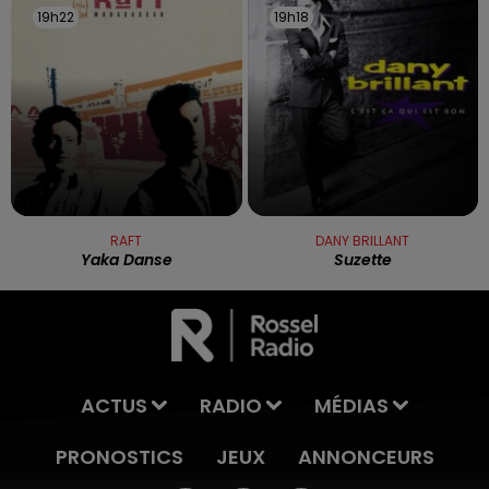
19h22
19h22
19h18
19h18
RAFT
DANY BRILLANT
Yaka Danse
Suzette
ACTUS
RADIO
MÉDIAS
PRONOSTICS
JEUX
ANNONCEURS