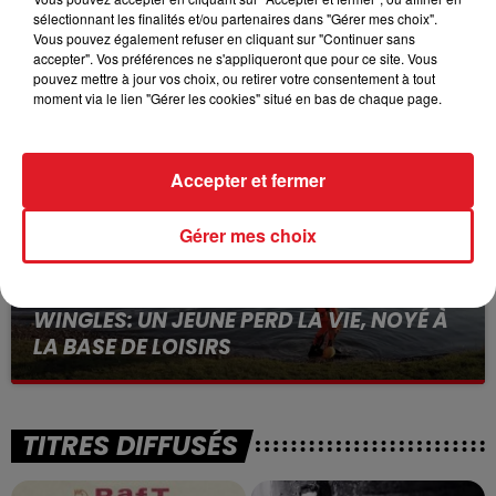
sélectionnant les finalités et/ou partenaires dans "Gérer mes choix".
15 juillet 2026
BÉTHUNE: ENQUÊTE POUR HOMICIDE
Vous pouvez également refuser en cliquant sur "Continuer sans
accepter". Vos préférences ne s'appliqueront que pour ce site. Vous
VOLONTAIRE EN COURS, APRÈS LA...
pouvez mettre à jour vos choix, ou retirer votre consentement à tout
Selon les premiers éléments, le logement servait
moment via le lien "Gérer les cookies" situé en bas de chaque page.
à des prostituées
Accepter et fermer
Gérer mes choix
13 juillet 2026
WINGLES: UN JEUNE PERD LA VIE, NOYÉ À
LA BASE DE LOISIRS
La victime a coulé à pic
TITRES DIFFUSÉS