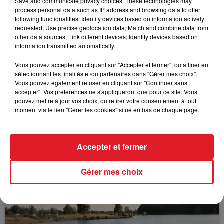
Save and communicate privacy choices. These technologies may
process personal data such as IP address and browsing data to offer
following functionalities: Identify devices based on information actively
requested; Use precise geolocation data; Match and combine data from
other data sources; Link different devices; Identify devices based on
FIL D'ACTUS
information transmitted automatically.
Vous pouvez accepter en cliquant sur "Accepter et fermer", ou affiner en
sélectionnant les finalités et/ou partenaires dans "Gérer mes choix".
Vous pouvez également refuser en cliquant sur "Continuer sans
accepter". Vos préférences ne s'appliqueront que pour ce site. Vous
pouvez mettre à jour vos choix, ou retirer votre consentement à tout
moment via le lien "Gérer les cookies" situé en bas de chaque page.
15 juillet 2026
Accepter et fermer
BÉTHUNE: ENQUÊTE POUR HOMICIDE
VOLONTAIRE EN COURS, APRÈS LA...
Gérer mes choix
Selon les premiers éléments, le logement servait
à des prostituées