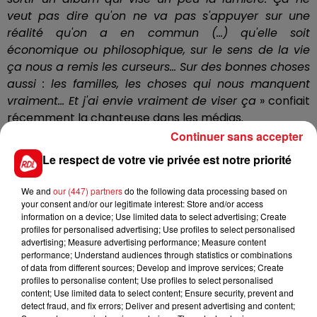
veut pas dire qu'on ne va pas s'appuyer sur une
réalité qu'on a en commun (...) qu'elle soit
économique ou philosophique, sur le sens de la vie
ça nous a remis les curseurs... Sur des bonnes choses
aussi : les familles, les choses qui nous manquent
vraiment... Et j'ai envie vraiment de viser ça
» confiait
récemment la chanteuse dans les médias.
Continuer sans accepter
Une sortie ce vendredi ?
Le respect de votre vie privée est notre priorité
Sur sa page Facebook, Zazie confirme son retour à
travers une courte vidéo prise sur le tournage de son
We and
our (447) partners
do the following data processing based on
nouveau clip : «
Je suis actuellement sur mon clip,
your consent and/or our legitimate interest: Store and/or access
d'où le décor qui est en train de se casser la figure.
information on a device; Use limited data to select advertising; Create
profiles for personalised advertising; Use profiles to select personalised
Clip de mon prochain single, qui s'appelle … je vous
advertising; Measure advertising performance; Measure content
dis pas, qui va sortir… je vous dis pas, mais très
performance; Understand audiences through statistics or combinations
bientôt
». «
Ça je vous le dis : vraiment très bientôt »
of data from different sources; Develop and improve services; Create
profiles to personalise content; Use profiles to select personalised
Le grand retour de la chanteuse est-il pour ce
content; Use limited data to select content; Ensure security, prevent and
detect fraud, and fix errors; Deliver and present advertising and content;
vendredi ? Réponse dans quelques jours…