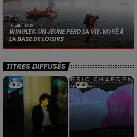
13 juillet 2026
WINGLES: UN JEUNE PERD LA VIE, NOYÉ À
LA BASE DE LOISIRS
La victime a coulé à pic
TITRES DIFFUSÉS
18h22
18h22
18h18
18h18