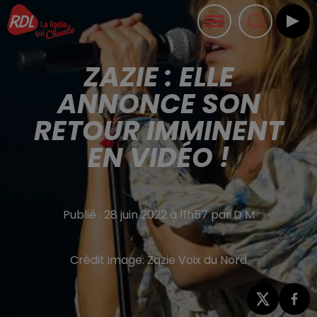
ZAZIE : ELLE
ANNONCE SON
RETOUR IMMINENT
EN VIDÉO !
Publié : 28 juin 2022 à 11h57 par D M
Crédit image:
Zazie Voix du Nord