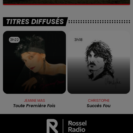
La victime a coulé à pic
TITRES DIFFUSÉS
3h22
3h22
3h18
3h18
JEANNE MAS
CHRISTOPHE
Toute Première Fois
Succès Fou