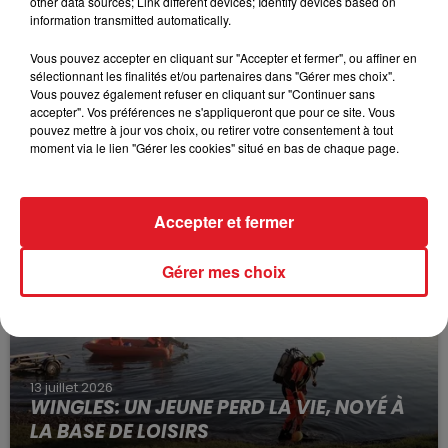
other data sources; Link different devices; Identify devices based on
information transmitted automatically.
Vous pouvez accepter en cliquant sur "Accepter et fermer", ou affiner en
sélectionnant les finalités et/ou partenaires dans "Gérer mes choix".
Vous pouvez également refuser en cliquant sur "Continuer sans
accepter". Vos préférences ne s'appliqueront que pour ce site. Vous
pouvez mettre à jour vos choix, ou retirer votre consentement à tout
15 juillet 2026
moment via le lien "Gérer les cookies" situé en bas de chaque page.
BÉTHUNE: ENQUÊTE POUR HOMICIDE
VOLONTAIRE EN COURS, APRÈS LA...
Selon les premiers éléments, le logement servait
Accepter et fermer
à des prostituées
Gérer mes choix
13 juillet 2026
WINGLES: UN JEUNE PERD LA VIE, NOYÉ À
LA BASE DE LOISIRS