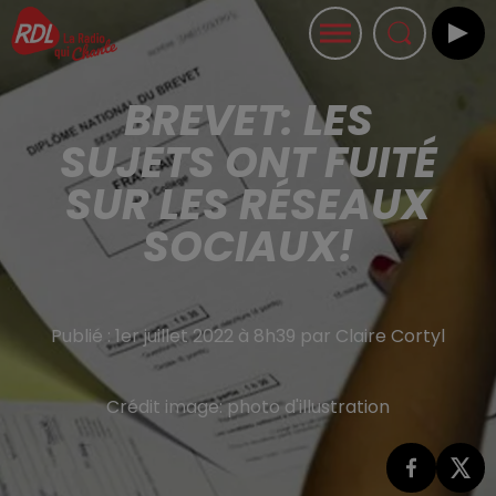
BREVET: LES
SUJETS ONT FUITÉ
SUR LES RÉSEAUX
SOCIAUX!
Publié : 1er juillet 2022 à 8h39 par Claire Cortyl
Crédit image:
photo d'illustration