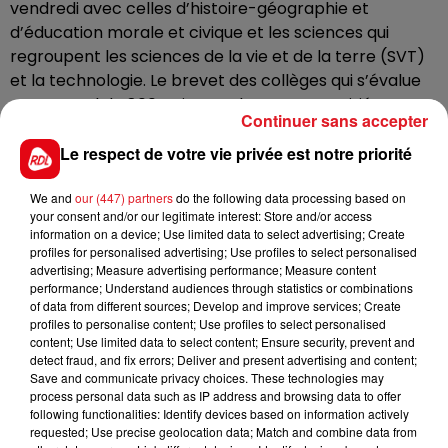
vendredi avec celles d’histoire-géographie et
d’éducation morale et civique et les sciences qui
regroupent les sciences de la vie et de la terre (SVT)
et la technologie. Le brevet des collèges qui s’évalue
sur un total de 800 points, se base pour moitié sur un
Continuer sans accepter
contrôle continu pour les élèves de 3e.
Le respect de votre vie privée est notre priorité
Une plainte doit être déposée, par le ministère de
l'éducation nationale; Une enquête interne va aussi
We and
our (447) partners
do the following data processing based on
être lancée, alors que 850 000 candidats en France
your consent and/or our legitimate interest: Store and/or access
dont 53 000 dans notre académie de Lille planchent
information on a device; Use limited data to select advertising; Create
profiles for personalised advertising; Use profiles to select personalised
sur les épreuves.
advertising; Measure advertising performance; Measure content
performance; Understand audiences through statistics or combinations
of data from different sources; Develop and improve services; Create
profiles to personalise content; Use profiles to select personalised
content; Use limited data to select content; Ensure security, prevent and
detect fraud, and fix errors; Deliver and present advertising and content;
Save and communicate privacy choices. These technologies may
FIL D'ACTUS
process personal data such as IP address and browsing data to offer
following functionalities: Identify devices based on information actively
requested; Use precise geolocation data; Match and combine data from