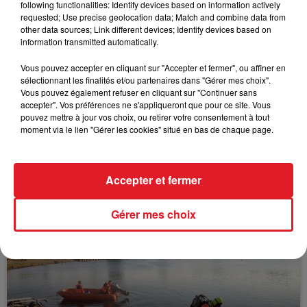
following functionalities: Identify devices based on information actively
FIL D'ACTUS
requested; Use precise geolocation data; Match and combine data from
other data sources; Link different devices; Identify devices based on
information transmitted automatically.
Vous pouvez accepter en cliquant sur "Accepter et fermer", ou affiner en
sélectionnant les finalités et/ou partenaires dans "Gérer mes choix".
Vous pouvez également refuser en cliquant sur "Continuer sans
accepter". Vos préférences ne s'appliqueront que pour ce site. Vous
pouvez mettre à jour vos choix, ou retirer votre consentement à tout
moment via le lien "Gérer les cookies" situé en bas de chaque page.
15 juillet 2026
BÉTHUNE: ENQUÊTE POUR HOMICIDE
VOLONTAIRE EN COURS, APRÈS LA...
Accepter et fermer
Selon les premiers éléments, le logement servait
à des prostituées
Gérer mes choix