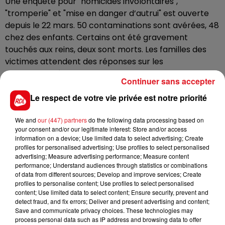
Une enquête pour "homicides involontaires",
"tromperie" et "mise en danger d’autrui" est ouverte
depuis le 22 mars. 50 contaminations sont avérées, 48
chez des enfants. Certains ont été gravement
touchés aux reins, deux sont morts. Les familles des
victimes attendent des réponses sur les
responsabilités de l’entreprise.
Continuer sans accepter
Le préfet du Nord a interdit la production de pizzas
Le respect de votre vie privée est notre priorité
er
depuis le 1
avril suite à deux inspections d’hygiène.
We and
our (447) partners
do the following data processing based on
your consent and/or our legitimate interest: Store and/or access
information on a device; Use limited data to select advertising; Create
profiles for personalised advertising; Use profiles to select personalised
advertising; Measure advertising performance; Measure content
performance; Understand audiences through statistics or combinations
of data from different sources; Develop and improve services; Create
profiles to personalise content; Use profiles to select personalised
content; Use limited data to select content; Ensure security, prevent and
detect fraud, and fix errors; Deliver and present advertising and content;
Save and communicate privacy choices. These technologies may
process personal data such as IP address and browsing data to offer