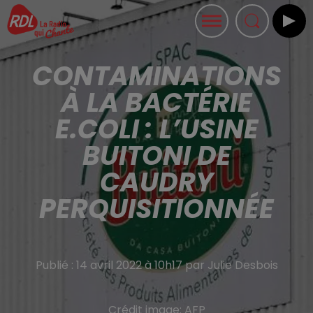
CONTAMINATIONS
À LA BACTÉRIE
E.COLI : L’USINE
BUITONI DE
CAUDRY
PERQUISITIONNÉE
Publié : 14 avril 2022 à 10h17 par Julie Desbois
Crédit image:
AFP