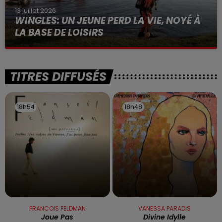
13 juillet 2026
WINGLES: UN JEUNE PERD LA VIE, NOYÉ À
LA BASE DE LOISIRS
La victime a coulé à pic
TITRES DIFFUSÉS
18h54
18h54
18h48
18h48
FRANCOIS FELDMAN
VANESSA PARADIS
Joue Pas
Divine Idylle