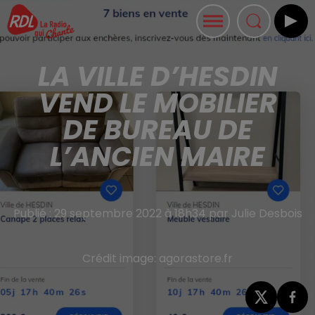
LA VILLE D’HESDIN
VEND LE MOBILIER
DE BUREAU DE
L’ANCIEN MAIRE
Publié : 29 septembre 2022 à 18h34 par Julie Desbois
Crédit image:
agorastore.fr