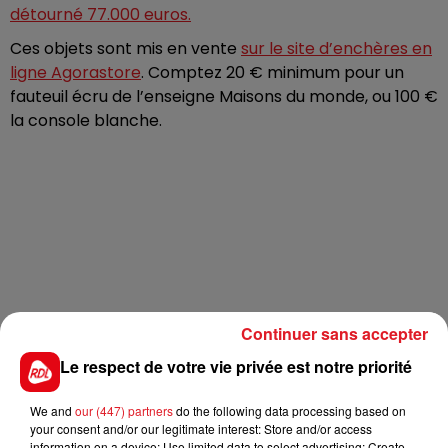
détourné 77.000 euros.
Ces objets sont mis en vente
sur le site d’enchères en
ligne Agorastore
. Comptez 20 € minimum pour un
fauteuil écru de l’enseigne Maisons du monde, ou 100 €
la console blanche.
Continuer sans accepter
Le respect de votre vie privée est notre priorité
We and
our (447) partners
do the following data processing based on
your consent and/or our legitimate interest: Store and/or access
information on a device; Use limited data to select advertising; Create