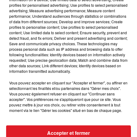
profiles for personalised advertising; Use profiles to select personalised
advertising; Measure advertising performance; Measure content
performance; Understand audiences through statistics or combinations
of data from different sources; Develop and improve services; Create
profiles to personalise content; Use profiles to select personalised
content; Use limited data to select content; Ensure security, prevent and
detect fraud, and fix errors; Deliver and present advertising and content;
Save and communicate privacy choices. These technologies may
process personal data such as IP address and browsing data to offer
following functionalities: Identify devices based on information actively
requested; Use precise geolocation data; Match and combine data from
other data sources; Link different devices; Identify devices based on
information transmitted automatically.
Ces meubles/objets vous font de l'œil ? Adjugé, les
enchères sont lancées !
Vous pouvez accepter en cliquant sur "Accepter et fermer", ou affiner en
sélectionnant les finalités et/ou partenaires dans "Gérer mes choix".
Vous pouvez également refuser en cliquant sur "Continuer sans
accepter". Vos préférences ne s'appliqueront que pour ce site. Vous
pouvez mettre à jour vos choix, ou retirer votre consentement à tout
FIL D'ACTUS
moment via le lien "Gérer les cookies" situé en bas de chaque page.
Accepter et fermer