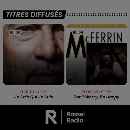
TITRES DIFFUSÉS
16h06
16h06
16h04
16h04
FLORENT PAGNY
BOBBY MC FERRY
Je Sais Qui Je Suis
Don't Worry, Be Happy