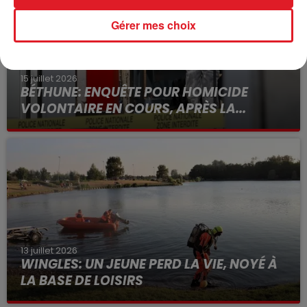
Gérer mes choix
15 juillet 2026
BÉTHUNE: ENQUÊTE POUR HOMICIDE
VOLONTAIRE EN COURS, APRÈS LA...
Selon les premiers éléments, le logement servait
à des prostituées
13 juillet 2026
WINGLES: UN JEUNE PERD LA VIE, NOYÉ À
LA BASE DE LOISIRS
La victime a coulé à pic