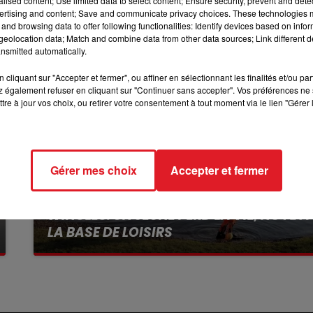
alised content; Use limited data to select content; Ensure security, prevent and detect
ertising and content; Save and communicate privacy choices. These technologies
10h00 - 12h00
and browsing data to offer following functionalities: Identify devices based on infor
RDL WEEKEND
eolocation data; Match and combine data from other data sources; Link different de
nsmitted automatically.
cliquant sur "Accepter et fermer", ou affiner en sélectionnant les finalités et/ou pa
 également refuser en cliquant sur "Continuer sans accepter". Vos préférences ne 
tre à jour vos choix, ou retirer votre consentement à tout moment via le lien "Gérer 
Gérer mes choix
Accepter et fermer
13 juillet 2026
WINGLES: UN JEUNE PERD LA VIE, NOYÉ À
LA BASE DE LOISIRS
La victime a coulé à pic