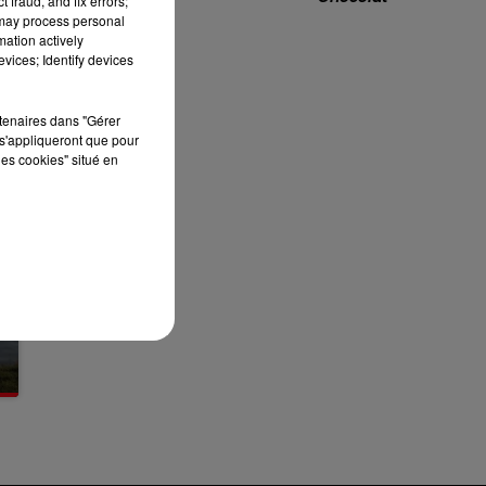
 fraud, and fix errors;
 may process personal
7h00 - 10h00
mation actively
RDL WEEK-END
vices; Identify devices
rtenaires dans "Gérer
s'appliqueront que pour
les cookies" situé en