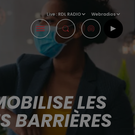
Live :
RDL RADIO
Webradios
OBILISE LES
S BARRIÈRES