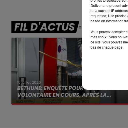
profiles to select person
Deliver and present adv
7h00 - 10h00
data such as IP address 
RDL WEEK-END
requested; Use precise g
based on information tra
FIL D'ACTUS
Vous pouvez accepter en 
mes choix". Vous pouvez
ce site. Vous pouvez met
bas de chaque page.
15 juillet 2026
BÉTHUNE: ENQUÊTE POUR HOMICIDE
VOLONTAIRE EN COURS, APRÈS LA...
Selon les premiers éléments, le logement
servait à des prostituées