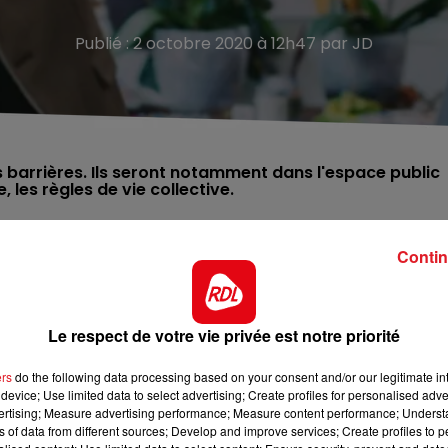
Publié : 2 octobre 2020 à 12h47 par JD
arrières. Ils seront notamment dans l'espace public
les règles de vie collective.
se, ont négocié cette semaine
un plan local adapté au
Contin
étropole lilloise. Pour accompagner ce plan, les
és. Objectif : faire œuvre de pédagogie sur les mesures 
ponsabilité.
Le respect de votre vie privée est notre priorité
e-ville, les marchés du mercredi et du samedi à Dunkerqu
es missions démarreront dès lundi 5 octobre.
ers
do the following data processing based on your consent and/or our legitimate int
device; Use limited data to select advertising; Create profiles for personalised adver
il à marie.evrard@ville-dunkerque.fr ou téléphoner au 03
vertising; Measure advertising performance; Measure content performance; Unders
ns of data from different sources; Develop and improve services; Create profiles to 