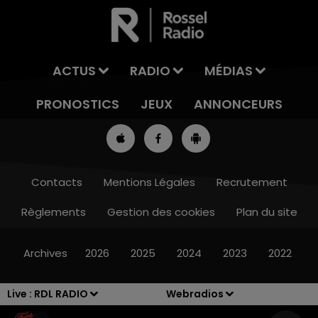
ACTUS
RADIO
MÉDIAS
PRONOSTICS
JEUX
ANNONCEURS
Contacts
Mentions Légales
Recrutement
Règlements
Gestion des cookies
Plan du site
13h00 - 16h00
LES APRÈS-MIDI QUI CHANTENT
Archives
2026
2025
2024
2023
2022
Live :
RDL RADIO
Webradios