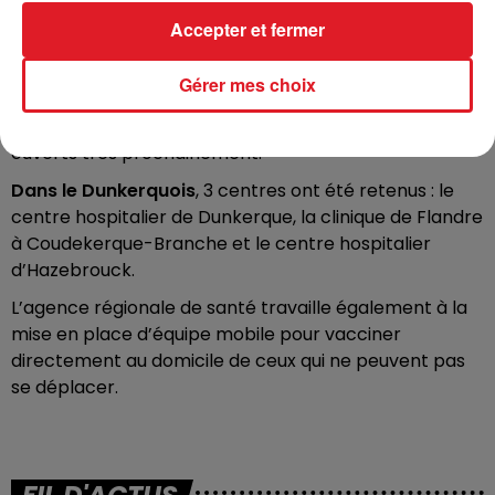
Accepter et fermer
Gérer mes choix
D’autres centres de vaccination seront par ailleurs
ouverts très prochainement.
Dans le Dunkerquois
, 3 centres ont été retenus : le
centre hospitalier de Dunkerque, la clinique de Flandre
à Coudekerque-Branche et le centre hospitalier
d’Hazebrouck.
L’agence régionale de santé travaille également à la
mise en place d’équipe mobile pour vacciner
directement au domicile de ceux qui ne peuvent pas
se déplacer.