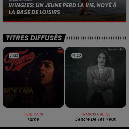
WINGLES: UN JEUNE PERD LA VIE, NOYÉ À
LA BASE DE LOISIRS
La victime a coulé à pic
TITRES DIFFUSÉS
7h23
7h23
7h20
7h20
IRENE CARA
FRANCIS CABREL
Fame
L'encre De Tes Yeux