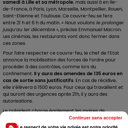
samedi à Lille et sa métropole
, mais aussi à en Ile-
de-France, à Paris, Lyon, Marseille, Montpellier, Rouen,
Saint-Etienne et Toulouse. Ce couvre-feu se fera
entre 21 h et 6 h du matin.
« Nous voulons le prolonger
jusqu’au 1er décembre
», précise Emmanuel Macron.
Les cinémas, les restaurants vont donc fermer dans
ces zones.
Pour faire respecter ce couvre-feu, le chef de l’Etat
annonce la mobilisation des forces de l’ordre pour
procéder à des contrôles, comme lors du
confinement.
Il y aura des amendes de 135 euros en
cas de sortie sans justificatifs
. En cas de récidive,
elle s’élèvera à 1500 euros. Pour ceux qui travaillent et
qui auront des urgences après 21h, il y aura des
autorisations.
Le président charge également les maires de
Continuer sans accepter
préparer des plans de prévention.
Le respect de votre vie privée est notre priorité
Si Emmanuel Macron n’impose
pas de restrictions de