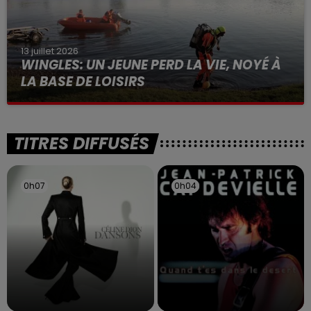
13 juillet 2026
WINGLES: UN JEUNE PERD LA VIE, NOYÉ À
LA BASE DE LOISIRS
La victime a coulé à pic
TITRES DIFFUSÉS
0h07
0h07
0h04
0h04