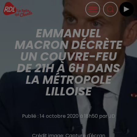
EMMANUEL
MACRON DÉCRÈTE
UN COUVRE-FEU
DE 21H À 6H DANS
LA MÉTROPOLE
LILLOISE
Publié : 14 octobre 2020 à 18h50 par JD
Crédit image:
Capture d'écran