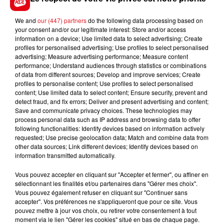
déplacements entre les régions
, le chef de l’Etat
We and
our (447) partners
do the following data processing based on
invite les Français à adopter une « règle de six », c’est à
your consent and/or our legitimate interest: Store and/or access
dire
limiter à six personnes les rassemblements de
information on a device; Use limited data to select advertising; Create
personnes hors foyer
. Comme au restaurant : pas
profiles for personalised advertising; Use profiles to select personalised
advertising; Measure advertising performance; Measure content
plus de six à table lors d’un repas entre amis, par
performance; Understand audiences through statistics or combinations
exemple.
of data from different sources; Develop and improve services; Create
profiles to personalise content; Use profiles to select personalised
Sur le volet professionnel, Emmanuel Macron plaide
content; Use limited data to select content; Ensure security, prevent and
pour un
télétravail
"négocié"
au niveau des
detect fraud, and fix errors; Deliver and present advertising and content;
Save and communicate privacy choices. These technologies may
branches.
"On va plutôt inciter les gens à faire, pour
process personal data such as IP address and browsing data to offer
les emplois où c'est pertinent, deux à trois jours de
following functionalities: Identify devices based on information actively
télétravail par semaine"
.
requested; Use precise geolocation data; Match and combine data from
other data sources; Link different devices; Identify devices based on
Sur les aides,
le président annonce également un
information transmitted automatically.
soutien pour les secteurs les plus affectés par le
Vous pouvez accepter en cliquant sur "Accepter et fermer", ou affiner en
couvre-feu : la restauration, l'événementiel, etc. Une
sélectionnant les finalités et/ou partenaires dans "Gérer mes choix".
aide exceptionnelle de 150 euros sera également
Vous pouvez également refuser en cliquant sur "Continuer sans
versée aux bénéficiaires du RSA et des APL dans les six
accepter". Vos préférences ne s'appliqueront que pour ce site. Vous
pouvez mettre à jour vos choix, ou retirer votre consentement à tout
semaines à venir.
moment via le lien "Gérer les cookies" situé en bas de chaque page.