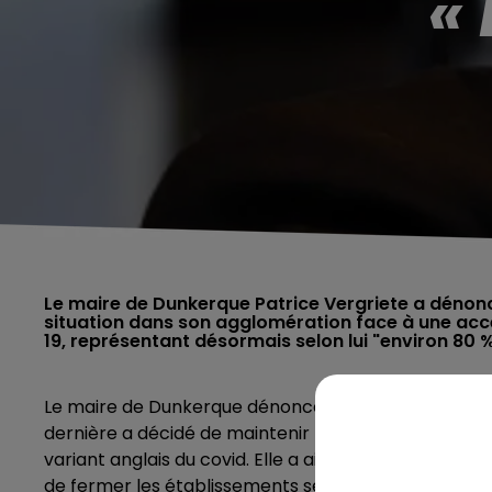
«
Le maire de Dunkerque Patrice Vergriete a dénoncé
situation dans son agglomération face à une accél
19, représentant désormais selon lui "environ 80 
Le maire de Dunkerque dénonce des mesures « décon
dernière a décidé de maintenir les écoles, collèges 
variant anglais du covid. Elle a ainsi rejeté une 
de fermer les établissements secondaires une semai