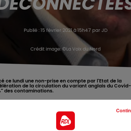
 DÉCONNECTÉES
Publié : 15 février 2021 à 15h47 par JD
Crédit image:
©La Voix du Nord
 ce lundi une non-prise en compte par l'Etat de la
ération de la circulation du variant anglais du Covid-
%" des contaminations.
nectées » de la part de la préfecture du Nord. Cette
Contin
et lycées ouverts malgré l’accélération de la circulation d
demande des maires de la communauté urbaine de Dunkerque
ne avant les vacances scolaires et de donner la