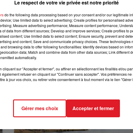
Le respect de votre vie privée est notre priorité
e primaire. La préfecture a néanmoins décidé de décaler le
12h00 - 13h00
imaire. Les cours alternent le distanciel et le présentiel 
ers
do the following data processing based on your consent and/or our legitimate int
RDL & VOUS
device; Use limited data to select advertising; Create profiles for personalised adver
vertising; Measure advertising performance; Measure content performance; Unders
ns of data from different sources; Develop and improve services; Create profiles to 
alised content; Use limited data to select content; Ensure security, prevent and detect
tés ont renforcé les mesures sanitaires dans la communaut
ertising and content; Save and communicate privacy choices. These technologies
e Flandre. Le port du masque dans tout l’espace public 
and browsing data to offer following functionalities: Identify devices based on infor
eolocation data; Match and combine data from other data sources; Link different de
 aussi annoncé le renforcement de vaccination dans le
nsmitted automatically.
ires, et des opérations de dépistages dans les
cliquant sur "Accepter et fermer", ou affiner en sélectionnant les finalités et/ou pa
 également refuser en cliquant sur "Continuer sans accepter". Vos préférences ne 
tre à jour vos choix, ou retirer votre consentement à tout moment via le lien "Gérer 
Gérer mes choix
Accepter et fermer