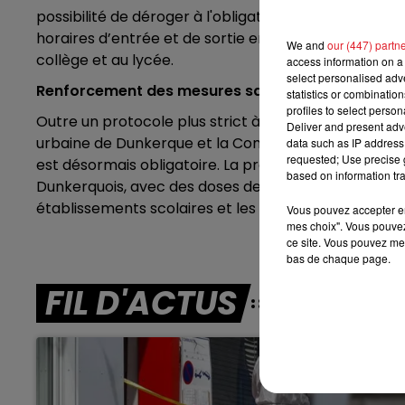
possibilité de déroger à l'obligation scolaire pour l
7h00 - 10h00
horaires d’entrée et de sortie en maternelle et en pr
We and
our (447) partn
DEBOUT C'EST L'HEURE
collège et au lycée.
access information on a 
select personalised ad
Renforcement des mesures sanitaires
statistics or combinatio
profiles to select person
Outre un protocole plus strict à l’école, les autori
Deliver and present adv
urbaine de Dunkerque et la Communauté des Hauts d
data such as IP address 
requested; Use precise g
est désormais obligatoire. La préfecture du Nord a
based on information tra
Dunkerquois, avec des doses de vaccins supplémenta
établissements scolaires et les entreprises.
Vous pouvez accepter en 
mes choix". Vous pouvez
ce site. Vous pouvez met
bas de chaque page.
FIL D'ACTUS