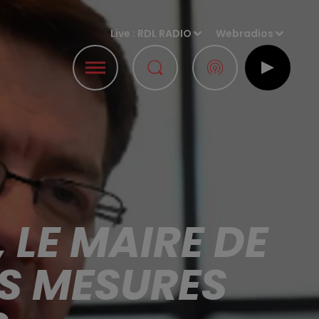
Live :
RDL RADIO
Webradios
 LE MAIRE DE
S MESURES