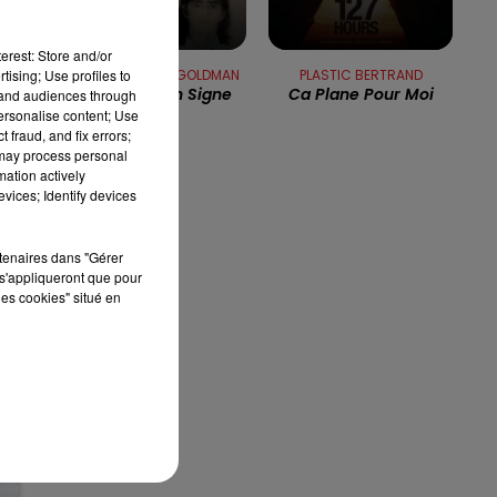
s
13h00 - 16h00
au
erest: Store and/or
LES APRÈS-MIDI QUI CHANTENT
tising; Use profiles to
JEAN-JACQUES GOLDMAN
PLASTIC BERTRAND
Il Suffira D'un Signe
Ca Plane Pour Moi
tand audiences through
personalise content; Use
 fraud, and fix errors;
é
 may process personal
y
mation actively
vices; Identify devices
rtenaires dans "Gérer
s'appliqueront que pour
les cookies" situé en