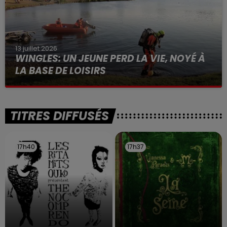
13 juillet 2026
WINGLES: UN JEUNE PERD LA VIE, NOYÉ À
LA BASE DE LOISIRS
La victime a coulé à pic
TITRES DIFFUSÉS
17h40
17h40
17h37
17h37