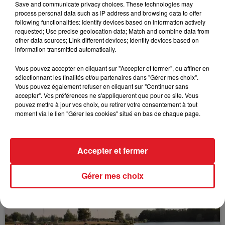
Save and communicate privacy choices. These technologies may
process personal data such as IP address and browsing data to offer
following functionalities: Identify devices based on information actively
requested; Use precise geolocation data; Match and combine data from
other data sources; Link different devices; Identify devices based on
FIL D'ACTUS
information transmitted automatically.
Vous pouvez accepter en cliquant sur "Accepter et fermer", ou affiner en
sélectionnant les finalités et/ou partenaires dans "Gérer mes choix".
Vous pouvez également refuser en cliquant sur "Continuer sans
accepter". Vos préférences ne s'appliqueront que pour ce site. Vous
pouvez mettre à jour vos choix, ou retirer votre consentement à tout
moment via le lien "Gérer les cookies" situé en bas de chaque page.
15 juillet 2026
Accepter et fermer
BÉTHUNE: ENQUÊTE POUR HOMICIDE
VOLONTAIRE EN COURS, APRÈS LA...
Gérer mes choix
Selon les premiers éléments, le logement servait
à des prostituées