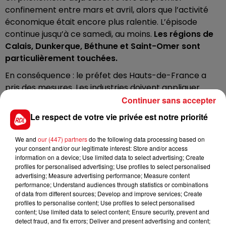
confinement entre mars et avril, alors que l’activité
économique était encore plus ralentie. L’épisode
continue jusqu’à ce samedi, au moins.
Les régions de
Calais, Dunkerque, Béthune et Saint-Omer sont
particulièrement touchées.
En conséquence : le préfet des Hauts-de-France a
pris des mesures. Les industries doivent appliquer
celles relevant du premier niveau d’alerte. Pour les
Continuer sans accepter
agriculteurs, les pratiques de l’écobuage et du brûlage
Le respect de votre vie privée est notre priorité
à l’air libre des sous-produits agricoles sont interdites.
Pour les collectivités et les particuliers, il est demandé
We and
our (447) partners
do the following data processing based on
de reporter les travaux d’entretien ou de nettoyage
your consent and/or our legitimate interest: Store and/or access
information on a device; Use limited data to select advertising; Create
effectués avec des outils non électriques (tondeuses,
profiles for personalised advertising; Use profiles to select personalised
taille-haie…) ou des produits à base de solvants
advertising; Measure advertising performance; Measure content
organiques.
performance; Understand audiences through statistics or combinations
of data from different sources; Develop and improve services; Create
Il est également recommandé de réduire la vitesse
profiles to personalise content; Use profiles to select personalised
content; Use limited data to select content; Ensure security, prevent and
sur les routes et d'utiliser des modes de transports
detect fraud, and fix errors; Deliver and present advertising and content;
moins polluants.