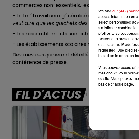
7h00 - 10h00
commerces non-essentiels, les restaurants et les bar
DEBOUT C'EST L'HEURE
We and
our (447) partn
- Le télétravail sera généralisé mais
'l'activité cont
access information on a 
select personalised ad
veut dire que les guichets des services publics res
statistics or combinatio
- Les rassemblements sont interdits, mais les Ehpad 
profiles to select person
Deliver and present adv
- Les établissements scolaires restent ouverts, avec 
data such as IP address 
requested; Use precise g
Des mesures qui seront détaillées demain jeudi à 18
based on information tra
conférence de presse.
Vous pouvez accepter en 
mes choix". Vous pouvez
ce site. Vous pouvez met
bas de chaque page.
FIL D'ACTUS