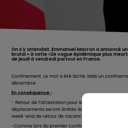
On s'y attendait. Emmanuel Macron a annoncé un
brutal » à cette «2e vague épidémique plus meurtri
de jeudi à vendredi partout en France.
Confinement. Le mot a été lâché. Mais un confinement
décembre.
En conséquence :
- Retour de l’attestation pour les déplacements. (Un
déplacements seront limités dans un périmètre d’1km 
week-end de retour de vacances de la Toussaint.
-Comme lors du premier confinement, les établiss