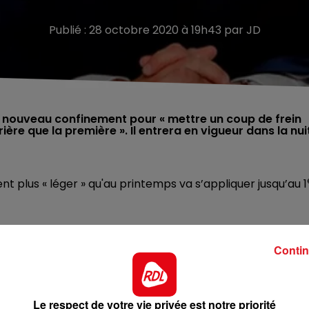
Publié : 28 octobre 2020 à 19h43 par JD
 nouveau confinement pour « mettre un coup de frein
ère que la première ». Il entrera en vigueur dans la nui
 plus « léger » qu'au printemps va s’appliquer jusqu’au 1
e individuelle, une employeur, et une pour les écoles). Le
Contin
interdits entre les régions. Il y aura une tolérance pour
ements recevant du public ferment, comme les
Le respect de votre vie privée est notre priorité