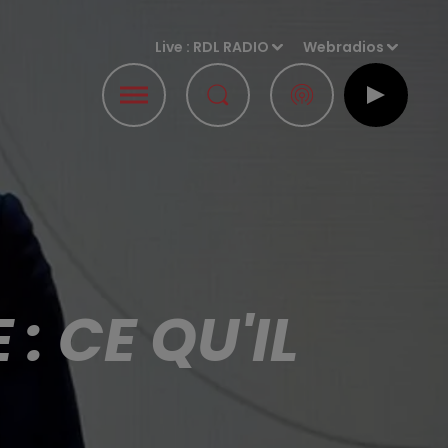
Live :
RDL RADIO
Webradios
: CE QU'IL