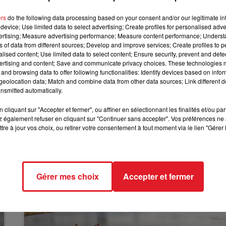
12h00 - 13h00
s. Ils pourront continuer à livrer.
RDL & VOUS
ers
do the following data processing based on your consent and/or our legitimate int
inuera avec plus d'intensité"
qu'en mars et avril,
"ce qui
device; Use limited data to select advertising; Create profiles for personalised adver
vertising; Measure advertising performance; Measure content performance; Unders
teront ouverts"
ns of data from different sources; Develop and improve services; Create profiles to 
et les maisons de retraite pourront être visités.
alised content; Use limited data to select content; Ensure security, prevent and detect
ertising and content; Save and communicate privacy choices. These technologies
un protocole sanitaire strict.
and browsing data to offer following functionalities: Identify devices based on infor
eolocation data; Match and combine data from other data sources; Link different de
H30 par le Premier Ministre Jean Castex lors d’une
nsmitted automatically.
cliquant sur "Accepter et fermer", ou affiner en sélectionnant les finalités et/ou pa
 également refuser en cliquant sur "Continuer sans accepter". Vos préférences ne 
tre à jour vos choix, ou retirer votre consentement à tout moment via le lien "Gérer 
Gérer mes choix
Accepter et fermer