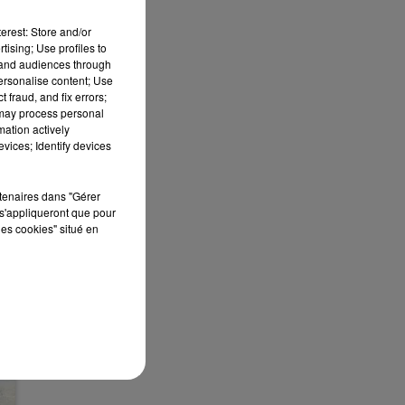
13h00 - 16h00
LES APRÈS-MIDI QUI CHANTENT
erest: Store and/or
tising; Use profiles to
tand audiences through
personalise content; Use
 fraud, and fix errors;
 may process personal
mation actively
vices; Identify devices
rtenaires dans "Gérer
s'appliqueront que pour
les cookies" situé en