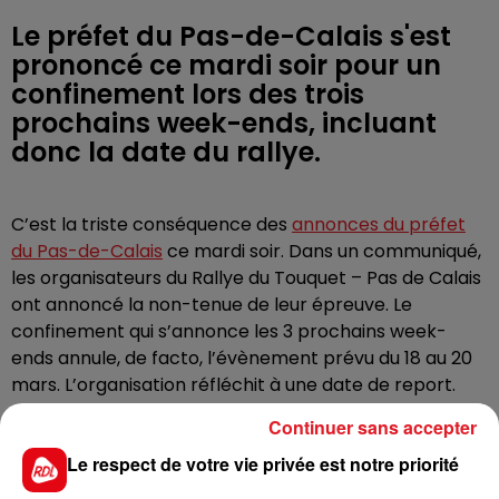
Le préfet du Pas-de-Calais s'est
prononcé ce mardi soir pour un
confinement lors des trois
prochains week-ends, incluant
donc la date du rallye.
C’est la triste conséquence des
annonces du préfet
du Pas-de-Calais
ce mardi soir. Dans un communiqué,
les organisateurs du Rallye du Touquet – Pas de Calais
ont annoncé la non-tenue de leur épreuve. Le
confinement qui s’annonce les 3 prochains week-
ends annule, de facto, l’évènement prévu du 18 au 20
mars. L’organisation réfléchit à une date de report.
Une annonce est attendue au plus tard ce jeudi.
Continuer sans accepter
Le respect de votre vie privée est notre priorité