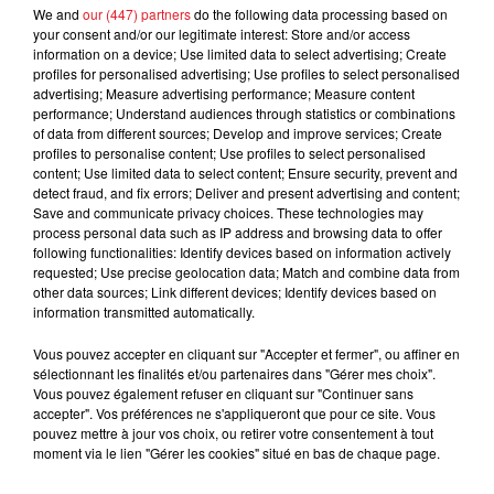
FIL D'ACTUS
We and
our (447) partners
do the following data processing based on
your consent and/or our legitimate interest: Store and/or access
information on a device; Use limited data to select advertising; Create
profiles for personalised advertising; Use profiles to select personalised
advertising; Measure advertising performance; Measure content
performance; Understand audiences through statistics or combinations
of data from different sources; Develop and improve services; Create
profiles to personalise content; Use profiles to select personalised
content; Use limited data to select content; Ensure security, prevent and
detect fraud, and fix errors; Deliver and present advertising and content;
Save and communicate privacy choices. These technologies may
process personal data such as IP address and browsing data to offer
15 juillet 2026
following functionalities: Identify devices based on information actively
BÉTHUNE: ENQUÊTE POUR HOMICIDE
requested; Use precise geolocation data; Match and combine data from
VOLONTAIRE EN COURS, APRÈS LA...
other data sources; Link different devices; Identify devices based on
Selon les premiers éléments, le logement servait
information transmitted automatically.
à des prostituées
Vous pouvez accepter en cliquant sur "Accepter et fermer", ou affiner en
sélectionnant les finalités et/ou partenaires dans "Gérer mes choix".
Vous pouvez également refuser en cliquant sur "Continuer sans
accepter". Vos préférences ne s'appliqueront que pour ce site. Vous
pouvez mettre à jour vos choix, ou retirer votre consentement à tout
moment via le lien "Gérer les cookies" situé en bas de chaque page.