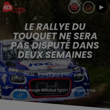
LE RALLYE DU
TOUQUET NE SERA
PAS DISPUTÉ DANS
DEUX SEMAINES
Publié : 3 mars 2021 à 8h17 par JD
Crédit image:
©Rallye Sport -Bastien Roux