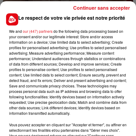
ENTRE NOUS : CELINE LECOUSTRE LA
Continuer sans accepter
CARSAT
Le respect de votre vie privée est notre priorité
We and
our (447) partners
do the following data processing based on
your consent and/or our legitimate interest: Store and/or access
information on a device; Use limited data to select advertising; Create
profiles for personalised advertising; Use profiles to select personalised
advertising; Measure advertising performance; Measure content
performance; Understand audiences through statistics or combinations
of data from different sources; Develop and improve services; Create
profiles to personalise content; Use profiles to select personalised
content; Use limited data to select content; Ensure security, prevent and
detect fraud, and fix errors; Deliver and present advertising and content;
Save and communicate privacy choices. These technologies may
process personal data such as IP address and browsing data to offer
following functionalities: Identify devices based on information actively
requested; Use precise geolocation data; Match and combine data from
other data sources; Link different devices; Identify devices based on
information transmitted automatically.
Vous pouvez accepter en cliquant sur "Accepter et fermer", ou affiner en
sélectionnant les finalités et/ou partenaires dans "Gérer mes choix".
Vous pouvez également refuser en cliquant sur "Continuer sans