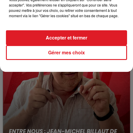
ENTRE NOUS : MAITRE ANTOINE REGLEY ,
accepter". Vos préférences ne s'appliqueront que pour ce site. Vous
DÉFENSE DE L'AUTOMOBILISTE
pouvez mettre à jour vos choix, ou retirer votre consentement à tout
moment via le lien "Gérer les cookies" situé en bas de chaque page.
Accepter et fermer
Gérer mes choix
ENTRE NOUS : JEAN-MICHEL BILLAUT DE