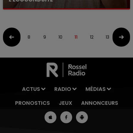
8
9
10
11
12
13
14
ACTUS
RADIO
MÉDIAS
PRONOSTICS
JEUX
ANNONCEURS